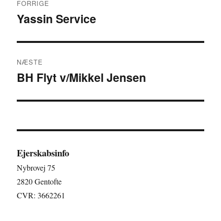
FORRIGE
Yassin Service
Forrige
indlæg:
NÆSTE
BH Flyt v/Mikkel Jensen
Næste
indlæg:
Ejerskabsinfo
Nybrovej 75
2820 Gentofte
CVR: 3662261