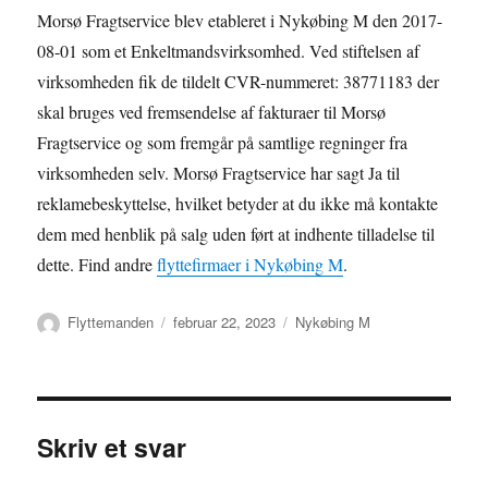
Morsø Fragtservice blev etableret i Nykøbing M den 2017-
08-01 som et Enkeltmandsvirksomhed. Ved stiftelsen af
virksomheden fik de tildelt CVR-nummeret: 38771183 der
skal bruges ved fremsendelse af fakturaer til Morsø
Fragtservice og som fremgår på samtlige regninger fra
virksomheden selv. Morsø Fragtservice har sagt Ja til
reklamebeskyttelse, hvilket betyder at du ikke må kontakte
dem med henblik på salg uden ført at indhente tilladelse til
dette. Find andre
flyttefirmaer i Nykøbing M
.
Forfatter
Udgivet
Kategorier
Flyttemanden
februar 22, 2023
Nykøbing M
Skriv et svar