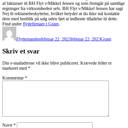
af fakturaer til BH Flyt v/Mikkel Jensen og som fremgår på samtlige
regninger fra virksomheden selv. BH Flyt v/Mikkel Jensen har sagt
Nej til reklamebeskyttelse, hvilket betyder at du ikke må kontakte
dem med henblik på salg uden ført at indhente tilladelse til dette.
Find andre
flyttefirmaer i Gram
.
Forfatter
Udgivet
Kategorier
Flyttemanden
februar 22, 2023
februar 22, 2023
Gram
Skriv et svar
Din e-mailadresse vil ikke blive publiceret.
Krævede felter er
markeret med
*
Kommentar
*
Navn
*