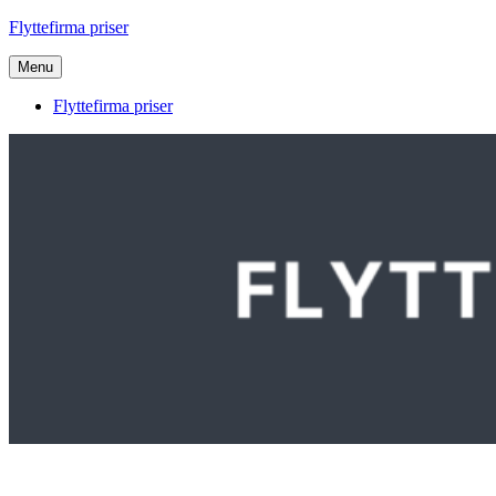
Videre
Flyttefirma priser
til
indhold
Menu
Flyttefirma priser