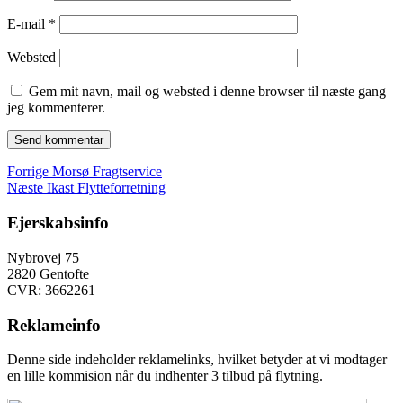
E-mail
*
Websted
Gem mit navn, mail og websted i denne browser til næste gang
jeg kommenterer.
Indlægsnavigation
Forrige
Forrige
Morsø Fragtservice
Næste
indlæg:
Næste
Ikast Flytteforretning
indlæg:
Ejerskabsinfo
Nybrovej 75
2820 Gentofte
CVR: 3662261
Reklameinfo
Denne side indeholder reklamelinks, hvilket betyder at vi modtager
en lille kommision når du indhenter 3 tilbud på flytning.