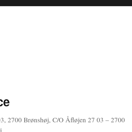
ce
03, 2700 Brønshøj, C/O Åfløjen 27 03 – 2700
j