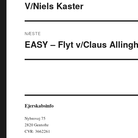
V/Niels Kaster
Forrige
indlæg:
NÆSTE
EASY – Flyt v/Claus Allin
Næste
indlæg:
Ejerskabsinfo
Nybrovej 75
2820 Gentofte
CVR: 3662261