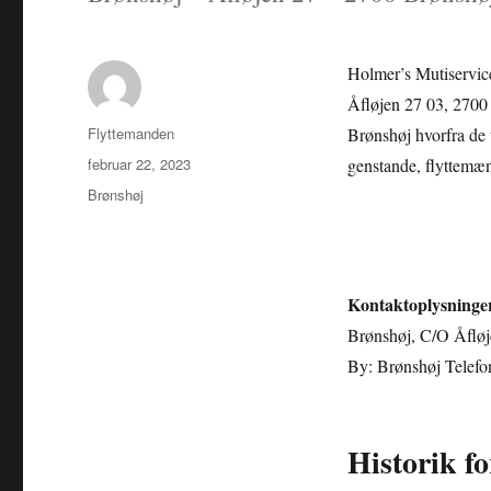
Holmer’s Mutiservice 
Åfløjen 27 03, 2700
Forfatter
Flyttemanden
Brønshøj hvorfra de 
Udgivet
februar 22, 2023
genstande, flyttemænd
Kategorier
Brønshøj
Kontaktoplysninge
Brønshøj, C/O Åfløj
By: Brønshøj Telef
Historik fo