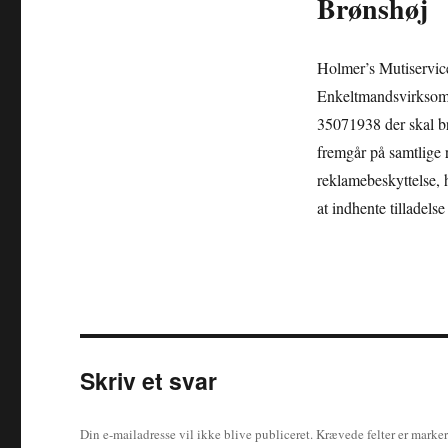
Brønshøj
Holmer’s Mutiservice
Enkeltmandsvirksomh
35071938 der skal br
fremgår på samtlige 
reklamebeskyttelse, 
at indhente tilladelse
Skriv et svar
Din e-mailadresse vil ikke blive publiceret.
Krævede felter er marke