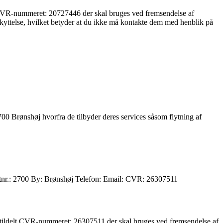
t CVR-nummeret: 20727446 der skal bruges ved fremsendelse af
skyttelse, hvilket betyder at du ikke må kontakte dem med henblik på
00 Brønshøj hvorfra de tilbyder deres services såsom flytning af
tnr.: 2700 By: Brønshøj Telefon: Email: CVR: 26307511
 tildelt CVR-nummeret: 26307511 der skal bruges ved fremsendelse af