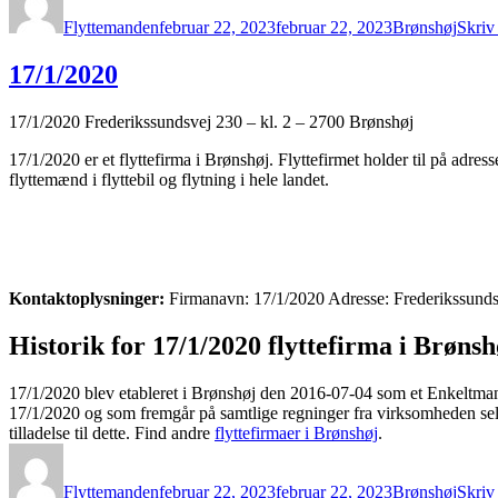
Flyttemanden
februar 22, 2023
februar 22, 2023
Brønshøj
Skriv
17/1/2020
17/1/2020 Frederikssundsvej 230 – kl. 2 – 2700 Brønshøj
17/1/2020 er et flyttefirma i Brønshøj. Flyttefirmet holder til på adr
flyttemænd i flyttebil og flytning i hele landet.
Kontaktoplysninger:
Firmanavn: 17/1/2020 Adresse: Frederikssunds
Historik for 17/1/2020 flyttefirma i Brønsh
17/1/2020 blev etableret i Brønshøj den 2016-07-04 som et Enkeltman
17/1/2020 og som fremgår på samtlige regninger fra virksomheden selv.
tilladelse til dette. Find andre
flyttefirmaer i Brønshøj
.
Forfatter
Udgivet
Kategorier
Flyttemanden
februar 22, 2023
februar 22, 2023
Brønshøj
Skriv