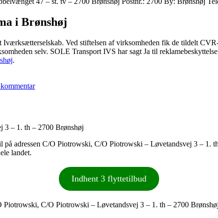
elvænget 47 – st. tv – 2700 Brønshøj Postnr.: 2700 By: Brønshøj Te
ma i Brønshøj
Iværksætterselskab. Ved stiftelsen af virksomheden fik de tildelt CV
ksomheden selv. SOLE Transport IVS har sagt Ja til reklamebeskyttelse
nshøj
.
til
SOLE
 kommentar
Transport
IVS
j 3 – 1. th – 2700 Brønshøj
r til på adressen C/O Piotrowski, C/O Piotrowski – Løvetandsvej 3 – 1. t
ele landet.
Indhent 3 flyttetilbud
O Piotrowski, C/O Piotrowski – Løvetandsvej 3 – 1. th – 2700 Brønsh