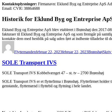
Kontaktoplysninger:
Firmanavn: Eklund Byg og Entreprise ApS Adres
Email: CVR: 38864688
Historik for Eklund Byg og Entreprise ApS
Eklund Byg og Entreprise ApS blev etableret i Brønshøj den 2017-08-
fakturaer til Eklund Byg og Entreprise ApS og som fremgår på samtlig
kontakte dem med henblik på salg uden ført at indhente tilladelse til d
Forfatter
Udgivet
Kategorier
Flyttemanden
februar 22, 2023
februar 22, 2023
Brønshøj
Skriv
SOLE Transport IVS
SOLE Transport IVS Kobbelvænget 47 – st. tv – 2700 Brønshøj
SOLE Transport IVS er et flyttefirma i Brønshøj. Flyttefirmet holder 
genstande, flyttemænd i flyttebil og flytning i hele landet.