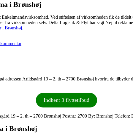
rma i Brønshøj
et Enkeltmandsvirksomhed. Ved stiftelsen af virksomheden fik de tild
ger fra virksomheden selv. Delta Logistik & Flyt har sagt Nej til rekla
er i Brønshøj
.
til
Delta
 kommentar
Logistik
&
Flyt
til på adressen Arildsgård 19 – 2. th – 2700 Brønshøj hvorfra de tilbyder
Indhent 3 flyttetilbud
sgård 19 – 2. th – 2700 Brønshøj Postnr.: 2700 By: Brønshøj Telefon
ma i Brønshøj