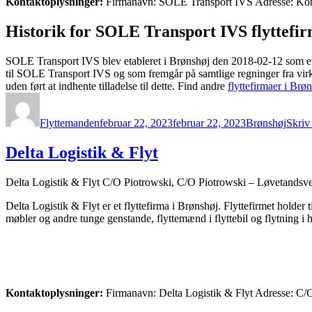
Kontaktoplysninger:
Firmanavn: SOLE Transport IVS Adresse: Kobb
Historik for SOLE Transport IVS flyttefir
SOLE Transport IVS blev etableret i Brønshøj den 2018-02-12 som et 
til SOLE Transport IVS og som fremgår på samtlige regninger fra vir
uden ført at indhente tilladelse til dette. Find andre
flyttefirmaer i Brø
Forfatter
Udgivet
Kategorier
Flyttemanden
februar 22, 2023
februar 22, 2023
Brønshøj
Skriv
Delta Logistik & Flyt
Delta Logistik & Flyt C/O Piotrowski, C/O Piotrowski – Løvetandsve
Delta Logistik & Flyt er et flyttefirma i Brønshøj. Flyttefirmet holde
møbler og andre tunge genstande, flyttemænd i flyttebil og flytning i h
Kontaktoplysninger:
Firmanavn: Delta Logistik & Flyt Adresse: C/