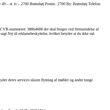
49 – st. tv – 2700 Brønshøj Postnr.: 2700 By: Brønshøj Telefon:
elt CVR-nummeret: 38864688 der skal bruges ved fremsendelse af
gt Nej til reklamebeskyttelse, hvilket betyder at du ikke må
byder deres services såsom flytning af møbler og andre tunge