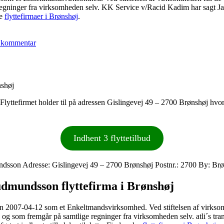
gninger fra virksomheden selv. KK Service v/Racid Kadim har sagt Ja t
re
flyttefirmaer i Brønshøj
.
til
KK
 kommentar
Service
v/Racid
Kadim
nshøj
. Flyttefirmet holder til på adressen Gislingevej 49 – 2700 Brønshøj hvo
Indhent 3 flyttetilbud
undsson Adresse: Gislingevej 49 – 2700 Brønshøj Postnr.: 2700 By: B
 Gudmundsson flyttefirma i Brønshøj
 den 2007-04-12 som et Enkeltmandsvirksomhed. Ved stiftelsen af virk
n og som fremgår på samtlige regninger fra virksomheden selv. atli´s tr