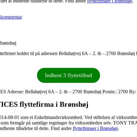
t at indhente tilladelse til dette. Find andre
flyttefirmaer i Brønshøj
.
til
atli
 kommentar
´s
transport
v/Atli
Sölvi
Gudmundsson
rønshøj
et holder til på adressen Bellahøjvej 6A – 2. th – 2700 Brønshøj hvo
Indhent 3 flyttetilbud
sse: Bellahøjvej 6A – 2. th – 2700 Brønshøj Postnr.: 2700 By: 
ES flyttefirma i Brønshøj
-01 som et Enkeltmandsvirksomhed. Ved stiftelsen af virksomheden
 fremgår på samtlige regninger fra virksomheden selv. TONY TRAN
dhente tilladelse til dette. Find andre
flyttefirmaer i Brønshøj
.
til