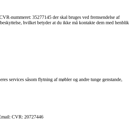
elt CVR-nummeret: 35277145 der skal bruges ved fremsendelse af
mebeskyttelse, hvilket betyder at du ikke må kontakte dem med henblik
 deres services såsom flytning af møbler og andre tunge genstande,
: Email: CVR: 20727446