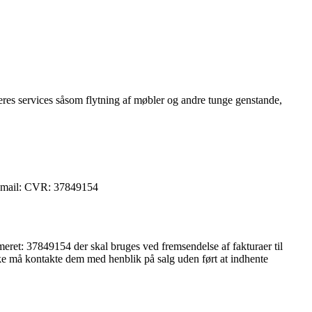
deres services såsom flytning af møbler og andre tunge genstande,
 Email: CVR: 37849154
ret: 37849154 der skal bruges ved fremsendelse af fakturaer til
kke må kontakte dem med henblik på salg uden ført at indhente