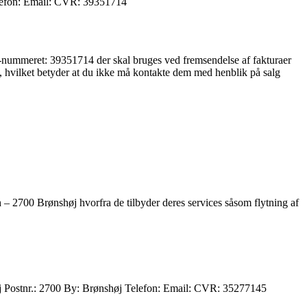
lefon: Email: CVR: 39351714
R-nummeret: 39351714 der skal bruges ved fremsendelse af fakturaer
, hvilket betyder at du ikke må kontakte dem med henblik på salg
h – 2700 Brønshøj hvorfra de tilbyder deres services såsom flytning af
øj Postnr.: 2700 By: Brønshøj Telefon: Email: CVR: 35277145