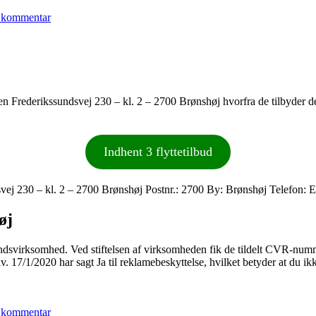
TONY
 kommentar
TRANSPORT
&
SERVICES
essen Frederikssundsvej 230 – kl. 2 – 2700 Brønshøj hvorfra de tilbyder 
Indhent 3 flyttetilbud
vej 230 – kl. 2 – 2700 Brønshøj Postnr.: 2700 By: Brønshøj Telefon:
øj
dsvirksomhed. Ved stiftelsen af virksomheden fik de tildelt CVR-numme
 17/1/2020 har sagt Ja til reklamebeskyttelse, hvilket betyder at du i
til
17/1/2020
 kommentar