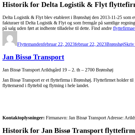
Historik for Delta Logistik & Flyt flyttefi
Delta Logistik & Flyt blev etableret i Brønshøj den 2013-11-25 som 
fakturaer til Delta Logistik & Flyt og som fremgår på samtlige regnin
på salg uden ført at indhente tilladelse til dette. Find andre
flyttefirma
Forfatter
Udgivet
Kategorier
Flyttemanden
februar 22, 2023
februar 22, 2023
Brønshøj
Skriv
Jan Bissø Transport
Jan Bissø Transport Arildsgård 19 – 2. th – 2700 Brønshøj
Jan Bissø Transport er et flyttefirma i Brønshøj. Flyttefirmet holder 
flyttemænd i flyttebil og flytning i hele landet.
Kontaktoplysninger:
Firmanavn: Jan Bissø Transport Adresse: Arild
Historik for Jan Bissø Transport flyttefir