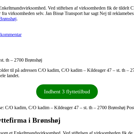
 Enkeltmandsvirksomhed. Ved stiftelsen af virksomheden fik de tildel
r fra virksomheden selv. Jan Bissø Transport har sagt Nej til reklamebe
 Brønshøj
.
til
Jan
 kommentar
Bissø
Transport
t. th – 2700 Brønshøj
older til på adressen C/O kadim, C/O kadim – Kildeager 47 – st. th – 27
ele landet.
Indhent 3 flyttetilbud
: C/O kadim, C/O kadim – Kildeager 47 – st. th – 2700 Brønshøj Pos
ttefirma i Brønshøj
som et Enkeltmandsvirksomhed. Ved stiftelsen af virksomheden fik de