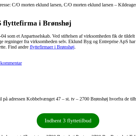
se: C/O morten eklund larsen, C/O morten eklund larsen – Kildeager 
 flyttefirma i Brønshøj
04 som et Anpartsselskab. Ved stiftelsen af virksomheden fik de tild
e regninger fra virksomheden selv. Eklund Byg og Entreprise ApS har sa
ette. Find andre
flyttefirmaer i Brønshøj
.
til
Eklund
 kommentar
Byg
og
Entreprise
ApS
til på adressen Kobbelvænget 47 – st. tv – 2700 Brønshøj hvorfra de til
Indhent 3 flyttetilbud