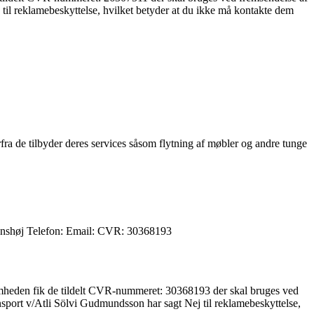
il reklamebeskyttelse, hvilket betyder at du ikke må kontakte dem
rfra de tilbyder deres services såsom flytning af møbler og andre tunge
rønshøj Telefon: Email: CVR: 30368193
somheden fik de tildelt CVR-nummeret: 30368193 der skal bruges ved
ansport v/Atli Sölvi Gudmundsson har sagt Nej til reklamebeskyttelse,