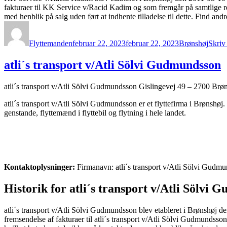
fakturaer til KK Service v/Racid Kadim og som fremgår på samtlige re
med henblik på salg uden ført at indhente tilladelse til dette. Find and
Forfatter
Udgivet
Kategorier
Flyttemanden
februar 22, 2023
februar 22, 2023
Brønshøj
Skriv
atli´s transport v/Atli Sölvi Gudmundsson
atli´s transport v/Atli Sölvi Gudmundsson Gislingevej 49 – 2700 Brø
atli´s transport v/Atli Sölvi Gudmundsson er et flyttefirma i Brønshøj
genstande, flyttemænd i flyttebil og flytning i hele landet.
Kontaktoplysninger:
Firmanavn: atli´s transport v/Atli Sölvi Gudm
Historik for atli´s transport v/Atli Sölvi
atli´s transport v/Atli Sölvi Gudmundsson blev etableret i Brønshøj
fremsendelse af fakturaer til atli´s transport v/Atli Sölvi Gudmundsso