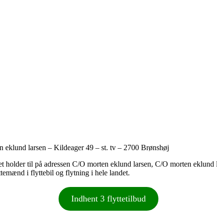
eklund larsen – Kildeager 49 – st. tv – 2700 Brønshøj
et holder til på adressen C/O morten eklund larsen, C/O morten eklund l
emænd i flyttebil og flytning i hele landet.
Indhent 3 flyttetilbud