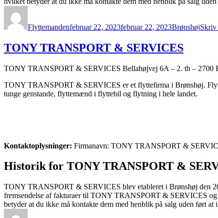
hvilket betyder at du ikke må kontakte dem med henblik på salg uden før
Forfatter
Udgivet
Kategorier
Flyttemanden
februar 22, 2023
februar 22, 2023
Brønshøj
Skriv
TONY TRANSPORT & SERVICES
TONY TRANSPORT & SERVICES Bellahøjvej 6A – 2. th – 2700 B
TONY TRANSPORT & SERVICES er et flyttefirma i Brønshøj. Flyttefirm
tunge genstande, flyttemænd i flyttebil og flytning i hele landet.
Kontaktoplysninger:
Firmanavn: TONY TRANSPORT & SERVICES Adre
Historik for TONY TRANSPORT & SERVIC
TONY TRANSPORT & SERVICES blev etableret i Brønshøj den 2014-08
fremsendelse af fakturaer til TONY TRANSPORT & SERVICES og som
betyder at du ikke må kontakte dem med henblik på salg uden ført at in
Forfatter
Udgivet
Kategorier