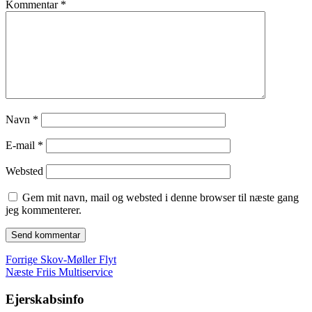
Kommentar
*
Navn
*
E-mail
*
Websted
Gem mit navn, mail og websted i denne browser til næste gang
jeg kommenterer.
Indlægsnavigation
Forrige
Forrige
Skov-Møller Flyt
Næste
indlæg:
Næste
Friis Multiservice
indlæg:
Ejerskabsinfo