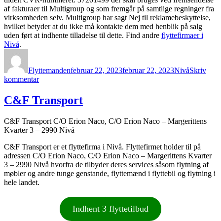
af fakturaer til Multigroup og som fremgår på samtlige regninger fra
virksomheden selv. Multigroup har sagt Nej til reklamebeskyttelse,
hvilket betyder at du ikke må kontakte dem med henblik på salg
uden ført at indhente tilladelse til dette. Find andre
flyttefirmaer i
Nivå
.
Forfatter
Udgivet
Kategorier
Flyttemanden
februar 22, 2023
februar 22, 2023
Nivå
Skriv
til
kommentar
Multigroup
C&F Transport
C&F Transport C/O Erion Naco, C/O Erion Naco – Margerittens
Kvarter 3 – 2990 Nivå
C&F Transport er et flyttefirma i Nivå. Flyttefirmet holder til på
adressen C/O Erion Naco, C/O Erion Naco – Margerittens Kvarter
3 – 2990 Nivå hvorfra de tilbyder deres services såsom flytning af
møbler og andre tunge genstande, flyttemænd i flyttebil og flytning i
hele landet.
Indhent 3 flyttetilbud