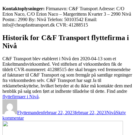
Kontaktoplysninger:
Firmanavn: C&F Transport Adresse: C/O
Erion Naco, C/O Erion Naco – Margerittens Kvarter 3 – 2990 Nivå
Postnr.: 2990 By: Nivå Telefon: 50103542 Email:
info@cheapfasttransport.dk CVR: 41288515
Historik for C&F Transport flyttefirma i
Nivå
C&F Transport blev etableret i Nivå den 2020-04-13 som et
Enkeltmandsvirksomhed. Ved stiftelsen af virksomheden fik de
tildelt CVR-nummeret: 41288515 der skal bruges ved fremsendelse
af fakturaer til C&F Transport og som fremgår på samtlige regninger
fra virksomheden selv. C&F Transport har sagt Ja til
reklamebeskyttelse, hvilket betyder at du ikke må kontakte dem med
henblik på salg uden ført at indhente tilladelse til dette. Find andre
flyttefirmaer i Nivå
.
Forfatter
Udgivet
Kategorier
Flyttemanden
februar 22, 2023
februar 22, 2023
Nivå
Skriv
til
kommentar
C&F
Transport