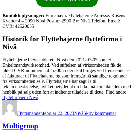
Kontaktoplysninger:
Firmanavn: Flyttehajerne Adresse: Rosens
Kvarter 4 – 2990 Nivå Postnr.: 2990 By: Nivå Telefon: Email:
CVR: 42520055
Historik for Flyttehajerne flyttefirma i
Nivå
Flyttehajerne blev etableret i Nivå den 2021-07-05 som et
Enkeltmandsvirksomhed. Ved stiftelsen af virksomheden fik de
tildelt CVR-nummeret: 42520055 der skal bruges ved fremsendelse
af fakturaer til Flyttehajerne og som fremgår på samtlige regninger
fra virksomheden selv. Flyttehajerne har sagt Ja til
reklamebeskyttelse, hvilket betyder at du ikke må kontakte dem med
henblik på salg uden ført at indhente tilladelse til dette. Find andre
flyttefirmaer i Nivå
.
Forfatter
Udgivet
Kategorier
til
Flyttehaj
Flyttemanden
februar 22, 2023
Nivå
Skriv kommentar
Multigroup