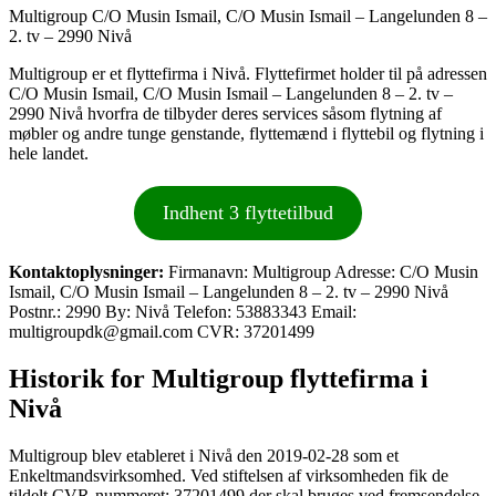
Multigroup C/O Musin Ismail, C/O Musin Ismail – Langelunden 8 –
2. tv – 2990 Nivå
Multigroup er et flyttefirma i Nivå. Flyttefirmet holder til på adressen
C/O Musin Ismail, C/O Musin Ismail – Langelunden 8 – 2. tv –
2990 Nivå hvorfra de tilbyder deres services såsom flytning af
møbler og andre tunge genstande, flyttemænd i flyttebil og flytning i
hele landet.
Indhent 3 flyttetilbud
Kontaktoplysninger:
Firmanavn: Multigroup Adresse: C/O Musin
Ismail, C/O Musin Ismail – Langelunden 8 – 2. tv – 2990 Nivå
Postnr.: 2990 By: Nivå Telefon: 53883343 Email:
multigroupdk@gmail.com CVR: 37201499
Historik for Multigroup flyttefirma i
Nivå
Multigroup blev etableret i Nivå den 2019-02-28 som et
Enkeltmandsvirksomhed. Ved stiftelsen af virksomheden fik de
tildelt CVR-nummeret: 37201499 der skal bruges ved fremsendelse