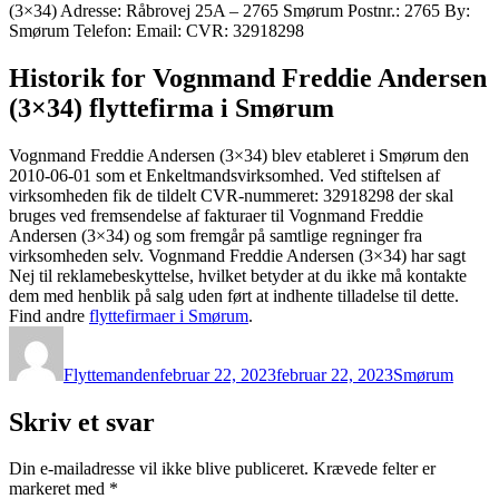
(3×34) Adresse: Råbrovej 25A – 2765 Smørum Postnr.: 2765 By:
Smørum Telefon: Email: CVR: 32918298
Historik for Vognmand Freddie Andersen
(3×34) flyttefirma i Smørum
Vognmand Freddie Andersen (3×34) blev etableret i Smørum den
2010-06-01 som et Enkeltmandsvirksomhed. Ved stiftelsen af
virksomheden fik de tildelt CVR-nummeret: 32918298 der skal
bruges ved fremsendelse af fakturaer til Vognmand Freddie
Andersen (3×34) og som fremgår på samtlige regninger fra
virksomheden selv. Vognmand Freddie Andersen (3×34) har sagt
Nej til reklamebeskyttelse, hvilket betyder at du ikke må kontakte
dem med henblik på salg uden ført at indhente tilladelse til dette.
Find andre
flyttefirmaer i Smørum
.
Forfatter
Udgivet
Kategorier
Flyttemanden
februar 22, 2023
februar 22, 2023
Smørum
Skriv et svar
Din e-mailadresse vil ikke blive publiceret.
Krævede felter er
markeret med
*