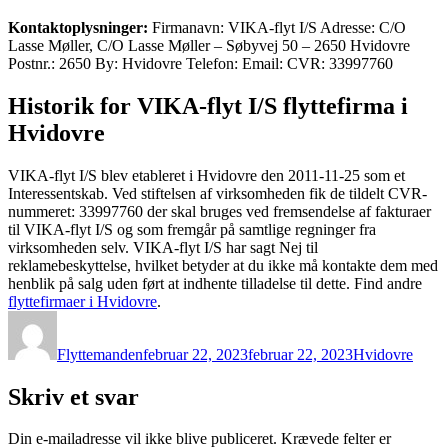
Kontaktoplysninger:
Firmanavn: VIKA-flyt I/S Adresse: C/O
Lasse Møller, C/O Lasse Møller – Søbyvej 50 – 2650 Hvidovre
Postnr.: 2650 By: Hvidovre Telefon: Email: CVR: 33997760
Historik for VIKA-flyt I/S flyttefirma i
Hvidovre
VIKA-flyt I/S blev etableret i Hvidovre den 2011-11-25 som et
Interessentskab. Ved stiftelsen af virksomheden fik de tildelt CVR-
nummeret: 33997760 der skal bruges ved fremsendelse af fakturaer
til VIKA-flyt I/S og som fremgår på samtlige regninger fra
virksomheden selv. VIKA-flyt I/S har sagt Nej til
reklamebeskyttelse, hvilket betyder at du ikke må kontakte dem med
henblik på salg uden ført at indhente tilladelse til dette. Find andre
flyttefirmaer i Hvidovre
.
Forfatter
Udgivet
Kategorier
Flyttemanden
februar 22, 2023
februar 22, 2023
Hvidovre
Skriv et svar
Din e-mailadresse vil ikke blive publiceret.
Krævede felter er