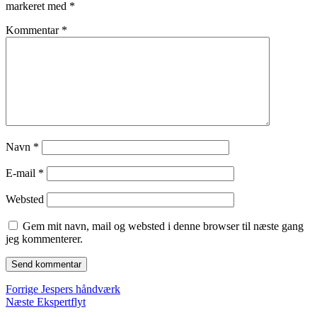
markeret med
*
Kommentar
*
Navn
*
E-mail
*
Websted
Gem mit navn, mail og websted i denne browser til næste gang
jeg kommenterer.
Indlægsnavigation
Forrige
Forrige
Jespers håndværk
Næste
indlæg:
Næste
Ekspertflyt
indlæg: