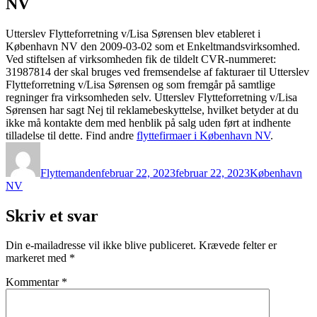
NV
Utterslev Flytteforretning v/Lisa Sørensen blev etableret i
København NV den 2009-03-02 som et Enkeltmandsvirksomhed.
Ved stiftelsen af virksomheden fik de tildelt CVR-nummeret:
31987814 der skal bruges ved fremsendelse af fakturaer til Utterslev
Flytteforretning v/Lisa Sørensen og som fremgår på samtlige
regninger fra virksomheden selv. Utterslev Flytteforretning v/Lisa
Sørensen har sagt Nej til reklamebeskyttelse, hvilket betyder at du
ikke må kontakte dem med henblik på salg uden ført at indhente
tilladelse til dette. Find andre
flyttefirmaer i København NV
.
Forfatter
Udgivet
Kategorier
Flyttemanden
februar 22, 2023
februar 22, 2023
København
NV
Skriv et svar
Din e-mailadresse vil ikke blive publiceret.
Krævede felter er
markeret med
*
Kommentar
*