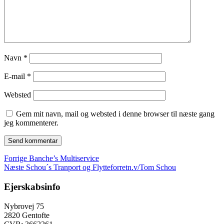
Navn
*
E-mail
*
Websted
Gem mit navn, mail og websted i denne browser til næste gang
jeg kommenterer.
Indlægsnavigation
Forrige
Forrige
Banche’s Multiservice
Næste
indlæg:
Næste
Schou´s Tranport og Flytteforretn.v/Tom Schou
indlæg:
Ejerskabsinfo
Nybrovej 75
2820 Gentofte