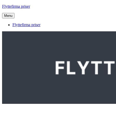
Videre
Flyttefirma priser
til
indhold
Menu
Flyttefirma priser