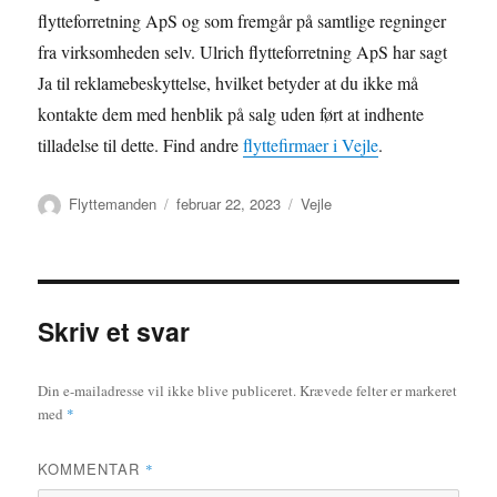
flytteforretning ApS og som fremgår på samtlige regninger
fra virksomheden selv. Ulrich flytteforretning ApS har sagt
Ja til reklamebeskyttelse, hvilket betyder at du ikke må
kontakte dem med henblik på salg uden ført at indhente
tilladelse til dette. Find andre
flyttefirmaer i Vejle
.
Forfatter
Udgivet
Kategorier
Flyttemanden
februar 22, 2023
Vejle
Skriv et svar
Din e-mailadresse vil ikke blive publiceret.
Krævede felter er markeret
med
*
KOMMENTAR
*