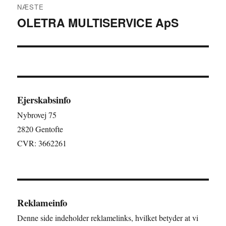
NÆSTE
OLETRA MULTISERVICE ApS
Næste
indlæg:
Ejerskabsinfo
Nybrovej 75
2820 Gentofte
CVR: 3662261
Reklameinfo
Denne side indeholder reklamelinks, hvilket betyder at vi