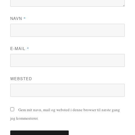
NAVN
*
E-MAIL
*
WEBSTED
Gem mit navn, mail og websted i denne browser til næste gang
jeg kommenterer.