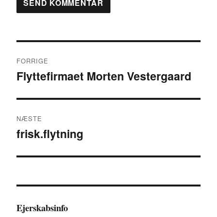
Indlægsnavigation
FORRIGE
Flyttefirmaet Morten Vestergaard
Forrige
indlæg:
NÆSTE
frisk.flytning
Næste
indlæg:
Ejerskabsinfo