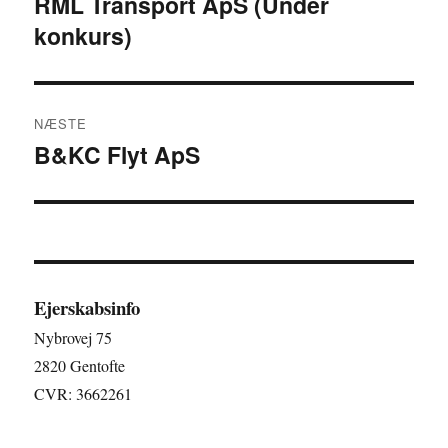
RML Transport ApS (Under
Forrige
konkurs)
indlæg:
NÆSTE
B&KC Flyt ApS
Næste
indlæg:
Ejerskabsinfo
Nybrovej 75
2820 Gentofte
CVR: 3662261