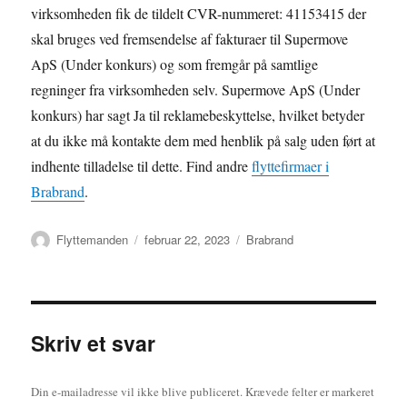
virksomheden fik de tildelt CVR-nummeret: 41153415 der
skal bruges ved fremsendelse af fakturaer til Supermove
ApS (Under konkurs) og som fremgår på samtlige
regninger fra virksomheden selv. Supermove ApS (Under
konkurs) har sagt Ja til reklamebeskyttelse, hvilket betyder
at du ikke må kontakte dem med henblik på salg uden ført at
indhente tilladelse til dette. Find andre
flyttefirmaer i
Brabrand
.
Forfatter
Udgivet
Kategorier
Flyttemanden
februar 22, 2023
Brabrand
Skriv et svar
Din e-mailadresse vil ikke blive publiceret.
Krævede felter er markeret