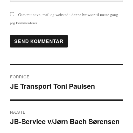
Gem mit navn, mail og websted i denne browser til næste gang
jeg kommenterer.
Indlægsnavigation
FORRIGE
JE Transport Toni Paulsen
Forrige
indlæg:
NÆSTE
JB-Service v/Jørn Bach Sørensen
Næste
indlæg: