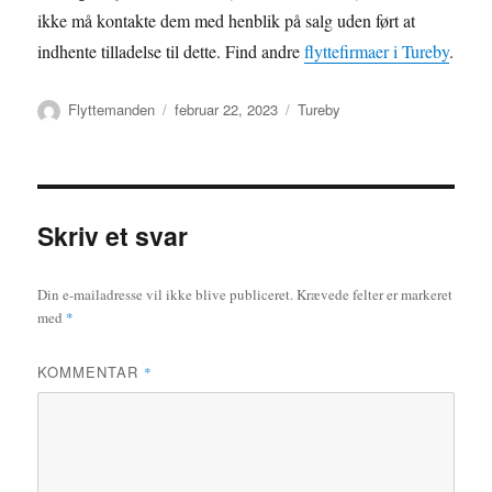
ikke må kontakte dem med henblik på salg uden ført at
indhente tilladelse til dette. Find andre
flyttefirmaer i Tureby
.
Forfatter
Udgivet
Kategorier
Flyttemanden
februar 22, 2023
Tureby
Skriv et svar
Din e-mailadresse vil ikke blive publiceret.
Krævede felter er markeret
med
*
KOMMENTAR
*