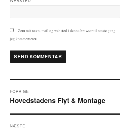
WEBSTED
Gem mit navn, mail og websted i denne browser til næste gang
jeg kommenterer.
Indlægsnavigation
FORRIGE
Hovedstadens Flyt & Montage
Forrige
indlæg:
NÆSTE