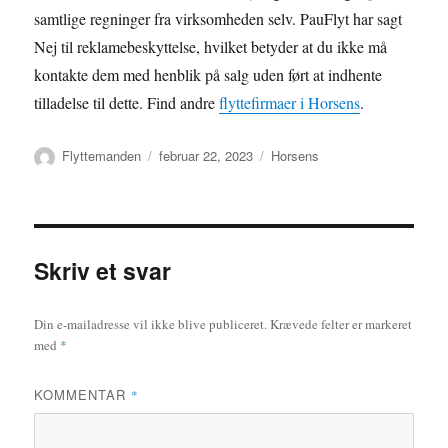
samtlige regninger fra virksomheden selv. PauFlyt har sagt
Nej til reklamebeskyttelse, hvilket betyder at du ikke må
kontakte dem med henblik på salg uden ført at indhente
tilladelse til dette. Find andre
flyttefirmaer i Horsens
.
Forfatter
Udgivet
Kategorier
Flyttemanden
februar 22, 2023
Horsens
Skriv et svar
Din e-mailadresse vil ikke blive publiceret.
Krævede felter er markeret
med
*
KOMMENTAR
*