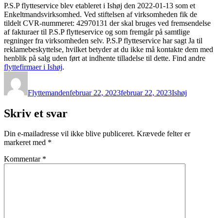
P.S.P flytteservice blev etableret i Ishøj den 2022-01-13 som et
Enkeltmandsvirksomhed. Ved stiftelsen af virksomheden fik de
tildelt CVR-nummeret: 42970131 der skal bruges ved fremsendelse
af fakturaer til P.S.P flytteservice og som fremgår på samtlige
regninger fra virksomheden selv. P.S.P flytteservice har sagt Ja til
reklamebeskyttelse, hvilket betyder at du ikke må kontakte dem med
henblik på salg uden ført at indhente tilladelse til dette. Find andre
flyttefirmaer i Ishøj
.
Forfatter
Udgivet
Kategorier
Flyttemanden
februar 22, 2023
februar 22, 2023
Ishøj
Skriv et svar
Din e-mailadresse vil ikke blive publiceret.
Krævede felter er
markeret med
*
Kommentar
*