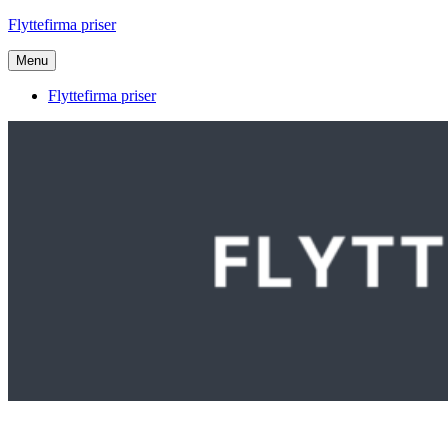
Videre
Flyttefirma priser
til
indhold
Menu
Flyttefirma priser