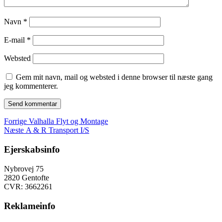
Navn
*
E-mail
*
Websted
Gem mit navn, mail og websted i denne browser til næste gang
jeg kommenterer.
Indlægsnavigation
Forrige
Forrige
Valhalla Flyt og Montage
Næste
indlæg:
Næste
A & R Transport I/S
indlæg:
Ejerskabsinfo
Nybrovej 75
2820 Gentofte
CVR: 3662261
Reklameinfo