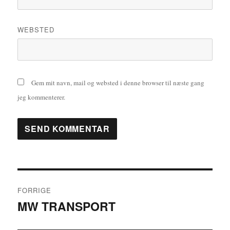
WEBSTED
Gem mit navn, mail og websted i denne browser til næste gang
jeg kommenterer.
Indlægsnavigation
FORRIGE
MW TRANSPORT
Forrige
indlæg: