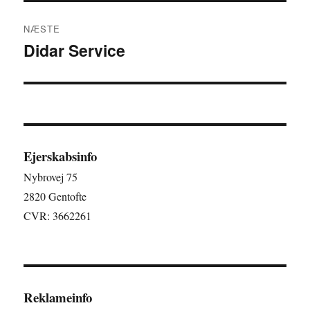
NÆSTE
Didar Service
Næste
indlæg:
Ejerskabsinfo
Nybrovej 75
2820 Gentofte
CVR: 3662261
Reklameinfo