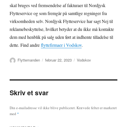
skal bruges ved fremsendelse af fakturaer til Nordjysk
Flytteservice og som fremgår på samtlige regninger fra
virksomheden selv. Nordjysk Flytteservice har sagt Nej til
reklamebeskyttelse, hvilket betyder at du ikke må kontakte
dem med henblik på salg uden ført at indhente tilladelse til
dette. Find andre
flyttefirmaer i Vodskov
.
Forfatter
Udgivet
Kategorier
Flyttemanden
februar 22, 2023
Vodskov
Skriv et svar
Din e-mailadresse vil ikke blive publiceret.
Krævede felter er markeret
med
*