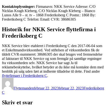
Kontaktoplysninger:
Firmanavn: NKK Service Adresse: C/O
Nicklas Kragh Kleberg, C/O Nicklas Kragh Kleberg – Bianco
Lunos Alle 9 – st. tv – 1868 Frederiksberg C Postnr.: 1868 By:
Frederiksberg C Telefon: Email: CVR: 38686305
Historik for NKK Service flyttefirma i
Frederiksberg C
NKK Service blev etableret i Frederiksberg C den 2017-06-04 som
et Enkeltmandsvirksomhed. Ved stiftelsen af virksomheden fik de
tildelt CVR-nummeret: 38686305 der skal bruges ved fremsendelse
af fakturaer til NKK Service og som fremgår på samtlige regninger
fra virksomheden selv. NKK Service har sagt Ja til
reklamebeskyttelse, hvilket betyder at du ikke må kontakte dem med
henblik på salg uden ført at indhente tilladelse til dette. Find andre
flyttefirmaer i Frederiksberg C
.
Forfatter
Udgivet
Kategorier
Flyttemanden
februar 22, 2023
februar 22, 2023
Frederiksberg
C
Skriv et svar