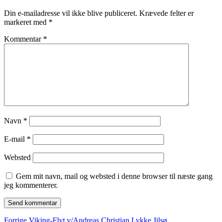
Din e-mailadresse vil ikke blive publiceret.
Krævede felter er
markeret med
*
Kommentar
*
Navn
*
E-mail
*
Websted
Gem mit navn, mail og websted i denne browser til næste gang
jeg kommenterer.
Forrige
Forrige
Viking-Flyt v/Andreas Christian Lykke Jilsø