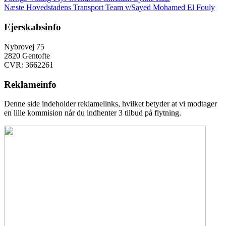
Indlægsnavigation
Næste
indlæg:
Næste
Hovedstadens Transport Team v/Sayed Mohamed El Fouly
indlæg:
Ejerskabsinfo
Nybrovej 75
2820 Gentofte
CVR: 3662261
Reklameinfo
Denne side indeholder reklamelinks, hvilket betyder at vi modtager
en lille kommision når du indhenter 3 tilbud på flytning.