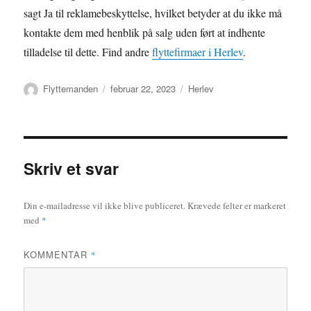
sagt Ja til reklamebeskyttelse, hvilket betyder at du ikke må
kontakte dem med henblik på salg uden ført at indhente
tilladelse til dette. Find andre
flyttefirmaer i Herlev
.
Forfatter
Udgivet
Kategorier
Flyttemanden
februar 22, 2023
Herlev
Skriv et svar
Din e-mailadresse vil ikke blive publiceret.
Krævede felter er markeret
med
*
KOMMENTAR
*