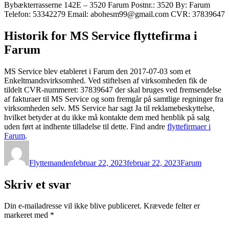
Bybækterrasserne 142E – 3520 Farum Postnr.: 3520 By: Farum
Telefon: 53342279 Email: abohesm99@gmail.com CVR: 37839647
Historik for MS Service flyttefirma i
Farum
MS Service blev etableret i Farum den 2017-07-03 som et
Enkeltmandsvirksomhed. Ved stiftelsen af virksomheden fik de
tildelt CVR-nummeret: 37839647 der skal bruges ved fremsendelse
af fakturaer til MS Service og som fremgår på samtlige regninger fra
virksomheden selv. MS Service har sagt Ja til reklamebeskyttelse,
hvilket betyder at du ikke må kontakte dem med henblik på salg
uden ført at indhente tilladelse til dette. Find andre
flyttefirmaer i
Farum
.
Forfatter
Udgivet
Kategorier
Flyttemanden
februar 22, 2023
februar 22, 2023
Farum
Skriv et svar
Din e-mailadresse vil ikke blive publiceret.
Krævede felter er
markeret med
*