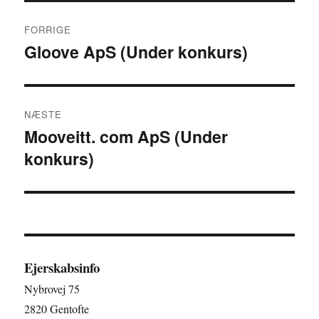
Indlægsnavigation
FORRIGE
Gloove ApS (Under konkurs)
Forrige
indlæg:
NÆSTE
Mooveitt. com ApS (Under
Næste
konkurs)
indlæg:
Ejerskabsinfo
Nybrovej 75
2820 Gentofte