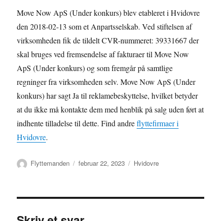
Move Now ApS (Under konkurs) blev etableret i Hvidovre
den 2018-02-13 som et Anpartsselskab. Ved stiftelsen af
virksomheden fik de tildelt CVR-nummeret: 39331667 der
skal bruges ved fremsendelse af fakturaer til Move Now
ApS (Under konkurs) og som fremgår på samtlige
regninger fra virksomheden selv. Move Now ApS (Under
konkurs) har sagt Ja til reklamebeskyttelse, hvilket betyder
at du ikke må kontakte dem med henblik på salg uden ført at
indhente tilladelse til dette. Find andre
flyttefirmaer i
Hvidovre
.
Forfatter
Udgivet
Kategorier
Flyttemanden
februar 22, 2023
Hvidovre
Skriv et svar