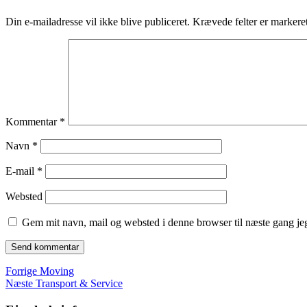
Din e-mailadresse vil ikke blive publiceret.
Krævede felter er marker
Kommentar
*
Navn
*
E-mail
*
Websted
Gem mit navn, mail og websted i denne browser til næste gang j
Indlægsnavigation
Forrige
Forrige
Moving
Næste
indlæg:
Næste
Transport & Service
indlæg: