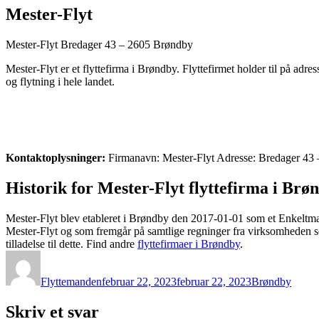
Mester-Flyt
Mester-Flyt Bredager 43 – 2605 Brøndby
Mester-Flyt er et flyttefirma i Brøndby. Flyttefirmet holder til på ad
og flytning i hele landet.
Kontaktoplysninger:
Firmanavn: Mester-Flyt Adresse: Bredager 43
Historik for Mester-Flyt flyttefirma i Brø
Mester-Flyt blev etableret i Brøndby den 2017-01-01 som et Enkeltma
Mester-Flyt og som fremgår på samtlige regninger fra virksomheden sel
tilladelse til dette. Find andre
flyttefirmaer i Brøndby
.
Forfatter
Udgivet
Kategorier
Flyttemanden
februar 22, 2023
februar 22, 2023
Brøndby
Skriv et svar