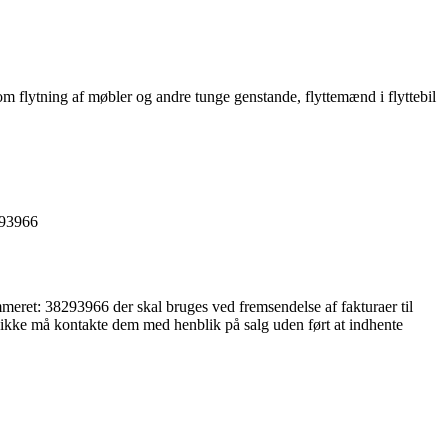
om flytning af møbler og andre tunge genstande, flyttemænd i flyttebil
293966
eret: 38293966 der skal bruges ved fremsendelse af fakturaer til
u ikke må kontakte dem med henblik på salg uden ført at indhente