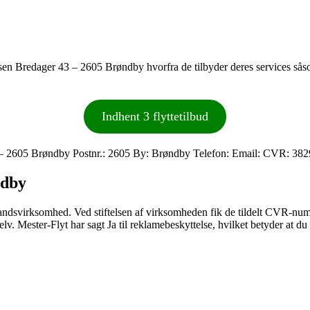
ressen Bredager 43 – 2605 Brøndby hvorfra de tilbyder deres services sås
Indhent 3 flyttetilbud
 – 2605 Brøndby Postnr.: 2605 By: Brøndby Telefon: Email: CVR: 38
ndby
ndsvirksomhed. Ved stiftelsen af virksomheden fik de tildelt CVR-numm
v. Mester-Flyt har sagt Ja til reklamebeskyttelse, hvilket betyder at d