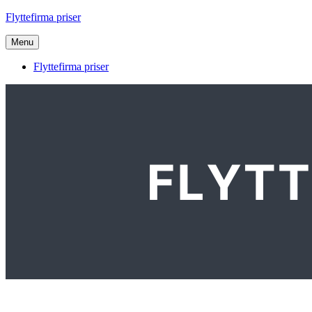
Videre
Flyttefirma priser
til
indhold
Menu
Flyttefirma priser