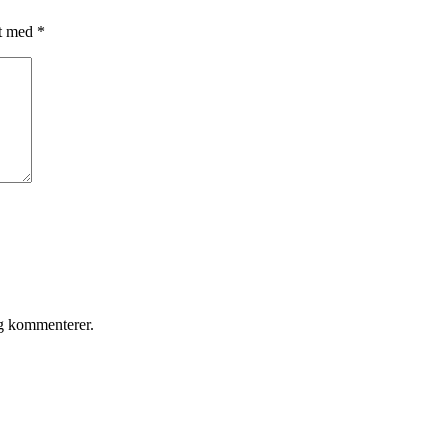
et med
*
eg kommenterer.