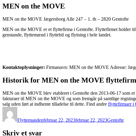
MEN on the MOVE
MEN on the MOVE Jægersborg Alle 247 – 1. th – 2820 Gentofte
MEN on the MOVE er et flyttefirma i Gentofte. Flyttefirmet holder til
genstande, flyttemænd i flyttebil og flytning i hele landet.
Kontaktoplysninger:
Firmanavn: MEN on the MOVE Adresse: Jægersb
Historik for MEN on the MOVE flyttefirm
MEN on the MOVE blev etableret i Gentofte den 2013-06-17 som et E
fakturaer til MEN on the MOVE og som fremgår på samtlige regninger
salg uden ført at indhente tilladelse til dette. Find andre
flyttefirmaer i
Forfatter
Udgivet
Kategorier
Flyttemanden
februar 22, 2023
februar 22, 2023
Gentofte
Skriv et svar