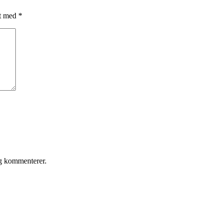
et med
*
eg kommenterer.