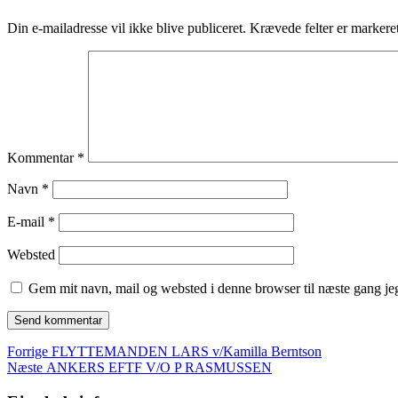
Din e-mailadresse vil ikke blive publiceret.
Krævede felter er marker
Kommentar
*
Navn
*
E-mail
*
Websted
Gem mit navn, mail og websted i denne browser til næste gang j
Indlægsnavigation
Forrige
Forrige
FLYTTEMANDEN LARS v/Kamilla Berntson
Næste
indlæg:
Næste
ANKERS EFTF V/O P RASMUSSEN
indlæg: