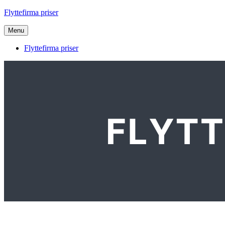
Videre
Flyttefirma priser
til
indhold
Menu
Flyttefirma priser