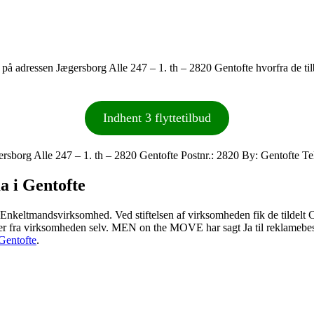
 på adressen Jægersborg Alle 247 – 1. th – 2820 Gentofte hvorfra de ti
Indhent 3 flyttetilbud
org Alle 247 – 1. th – 2820 Gentofte Postnr.: 2820 By: Gentofte T
a i Gentofte
nkeltmandsvirksomhed. Ved stiftelsen af virksomheden fik de tildelt
 fra virksomheden selv. MEN on the MOVE har sagt Ja til reklamebesk
 Gentofte
.