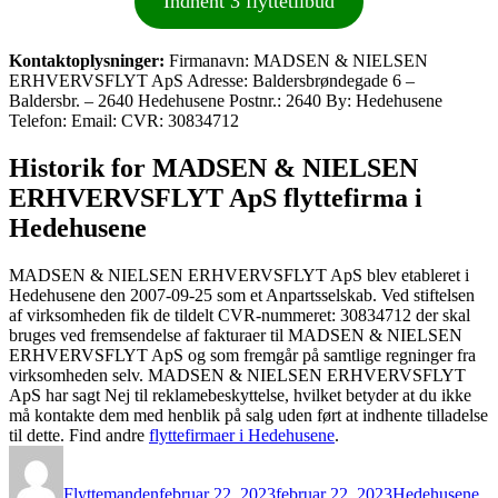
Indhent 3 flyttetilbud
Kontaktoplysninger:
Firmanavn: MADSEN & NIELSEN
ERHVERVSFLYT ApS Adresse: Baldersbrøndegade 6 –
Baldersbr. – 2640 Hedehusene Postnr.: 2640 By: Hedehusene
Telefon: Email: CVR: 30834712
Historik for MADSEN & NIELSEN
ERHVERVSFLYT ApS flyttefirma i
Hedehusene
MADSEN & NIELSEN ERHVERVSFLYT ApS blev etableret i
Hedehusene den 2007-09-25 som et Anpartsselskab. Ved stiftelsen
af virksomheden fik de tildelt CVR-nummeret: 30834712 der skal
bruges ved fremsendelse af fakturaer til MADSEN & NIELSEN
ERHVERVSFLYT ApS og som fremgår på samtlige regninger fra
virksomheden selv. MADSEN & NIELSEN ERHVERVSFLYT
ApS har sagt Nej til reklamebeskyttelse, hvilket betyder at du ikke
må kontakte dem med henblik på salg uden ført at indhente tilladelse
til dette. Find andre
flyttefirmaer i Hedehusene
.
Forfatter
Udgivet
Kategorier
Flyttemanden
februar 22, 2023
februar 22, 2023
Hedehusene