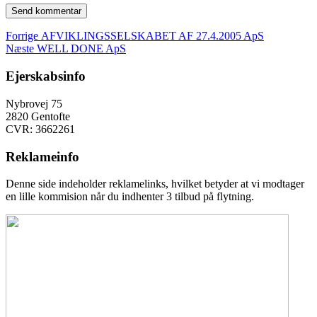
Indlægsnavigation
Forrige
Forrige
AFVIKLINGSSELSKABET AF 27.4.2005 ApS
Næste
indlæg:
Næste
WELL DONE ApS
indlæg:
Ejerskabsinfo
Nybrovej 75
2820 Gentofte
CVR: 3662261
Reklameinfo
Denne side indeholder reklamelinks, hvilket betyder at vi modtager
en lille kommision når du indhenter 3 tilbud på flytning.