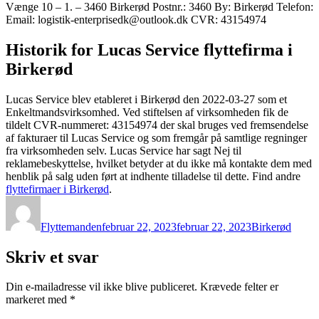
Vænge 10 – 1. – 3460 Birkerød Postnr.: 3460 By: Birkerød Telefon:
Email: logistik-enterprisedk@outlook.dk CVR: 43154974
Historik for Lucas Service flyttefirma i
Birkerød
Lucas Service blev etableret i Birkerød den 2022-03-27 som et
Enkeltmandsvirksomhed. Ved stiftelsen af virksomheden fik de
tildelt CVR-nummeret: 43154974 der skal bruges ved fremsendelse
af fakturaer til Lucas Service og som fremgår på samtlige regninger
fra virksomheden selv. Lucas Service har sagt Nej til
reklamebeskyttelse, hvilket betyder at du ikke må kontakte dem med
henblik på salg uden ført at indhente tilladelse til dette. Find andre
flyttefirmaer i Birkerød
.
Forfatter
Udgivet
Kategorier
Flyttemanden
februar 22, 2023
februar 22, 2023
Birkerød
Skriv et svar
Din e-mailadresse vil ikke blive publiceret.
Krævede felter er
markeret med
*