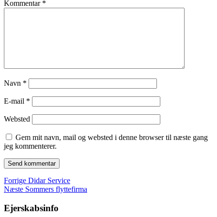
Kommentar
*
Navn
*
E-mail
*
Websted
Gem mit navn, mail og websted i denne browser til næste gang
jeg kommenterer.
Indlægsnavigation
Forrige
Forrige
Didar Service
Næste
indlæg:
Næste
Sommers flyttefirma
indlæg:
Ejerskabsinfo