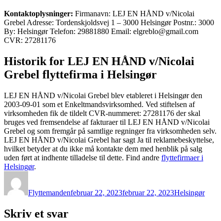
Kontaktoplysninger:
Firmanavn: LEJ EN HÅND v/Nicolai
Grebel Adresse: Tordenskjoldsvej 1 – 3000 Helsingør Postnr.: 3000
By: Helsingør Telefon: 29881880 Email: elgreblo@gmail.com
CVR: 27281176
Historik for LEJ EN HÅND v/Nicolai
Grebel flyttefirma i Helsingør
LEJ EN HÅND v/Nicolai Grebel blev etableret i Helsingør den
2003-09-01 som et Enkeltmandsvirksomhed. Ved stiftelsen af
virksomheden fik de tildelt CVR-nummeret: 27281176 der skal
bruges ved fremsendelse af fakturaer til LEJ EN HÅND v/Nicolai
Grebel og som fremgår på samtlige regninger fra virksomheden selv.
LEJ EN HÅND v/Nicolai Grebel har sagt Ja til reklamebeskyttelse,
hvilket betyder at du ikke må kontakte dem med henblik på salg
uden ført at indhente tilladelse til dette. Find andre
flyttefirmaer i
Helsingør
.
Forfatter
Udgivet
Kategorier
Flyttemanden
februar 22, 2023
februar 22, 2023
Helsingør
Skriv et svar