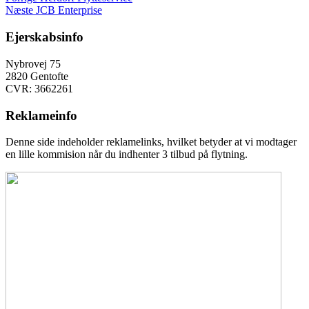
Indlægsnavigation
Næste
indlæg:
Næste
JCB Enterprise
indlæg:
Ejerskabsinfo
Nybrovej 75
2820 Gentofte
CVR: 3662261
Reklameinfo
Denne side indeholder reklamelinks, hvilket betyder at vi modtager
en lille kommision når du indhenter 3 tilbud på flytning.