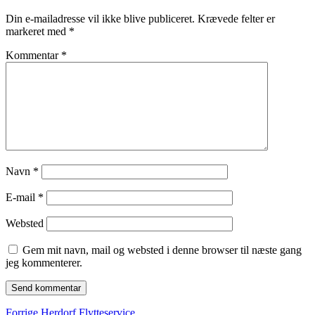
Din e-mailadresse vil ikke blive publiceret.
Krævede felter er
markeret med
*
Kommentar
*
Navn
*
E-mail
*
Websted
Gem mit navn, mail og websted i denne browser til næste gang
jeg kommenterer.
Forrige
Forrige
Herdorf Flytteservice