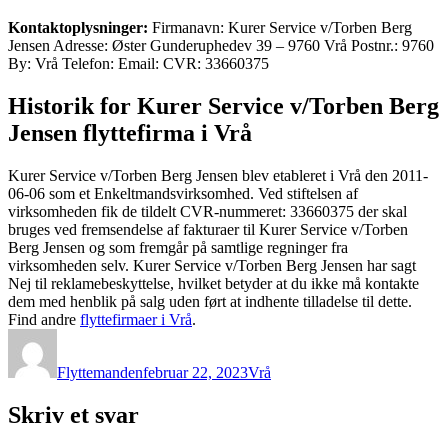
Kontaktoplysninger:
Firmanavn: Kurer Service v/Torben Berg
Jensen Adresse: Øster Gunderuphedev 39 – 9760 Vrå Postnr.: 9760
By: Vrå Telefon: Email: CVR: 33660375
Historik for Kurer Service v/Torben Berg
Jensen flyttefirma i Vrå
Kurer Service v/Torben Berg Jensen blev etableret i Vrå den 2011-
06-06 som et Enkeltmandsvirksomhed. Ved stiftelsen af
virksomheden fik de tildelt CVR-nummeret: 33660375 der skal
bruges ved fremsendelse af fakturaer til Kurer Service v/Torben
Berg Jensen og som fremgår på samtlige regninger fra
virksomheden selv. Kurer Service v/Torben Berg Jensen har sagt
Nej til reklamebeskyttelse, hvilket betyder at du ikke må kontakte
dem med henblik på salg uden ført at indhente tilladelse til dette.
Find andre
flyttefirmaer i Vrå
.
Forfatter
Udgivet
Kategorier
Flyttemanden
februar 22, 2023
Vrå
Skriv et svar