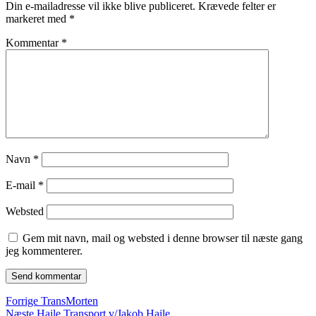
Din e-mailadresse vil ikke blive publiceret.
Krævede felter er
markeret med
*
Kommentar
*
Navn
*
E-mail
*
Websted
Gem mit navn, mail og websted i denne browser til næste gang
jeg kommenterer.
Indlægsnavigation
Forrige
Forrige
TransMorten
Næste
indlæg:
Næste
Haile Transport v/Jakob Haile