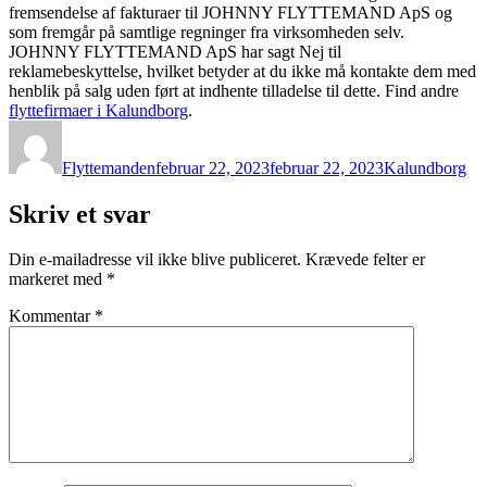
fremsendelse af fakturaer til JOHNNY FLYTTEMAND ApS og
som fremgår på samtlige regninger fra virksomheden selv.
JOHNNY FLYTTEMAND ApS har sagt Nej til
reklamebeskyttelse, hvilket betyder at du ikke må kontakte dem med
henblik på salg uden ført at indhente tilladelse til dette. Find andre
flyttefirmaer i Kalundborg
.
Forfatter
Udgivet
Kategorier
Flyttemanden
februar 22, 2023
februar 22, 2023
Kalundborg
Skriv et svar
Din e-mailadresse vil ikke blive publiceret.
Krævede felter er
markeret med
*
Kommentar
*