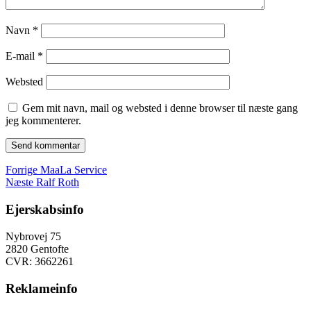
Navn
*
E-mail
*
Websted
Gem mit navn, mail og websted i denne browser til næste gang
jeg kommenterer.
Indlægsnavigation
Forrige
Forrige
MaaLa Service
Næste
indlæg:
Næste
Ralf Roth
indlæg:
Ejerskabsinfo
Nybrovej 75
2820 Gentofte
CVR: 3662261
Reklameinfo