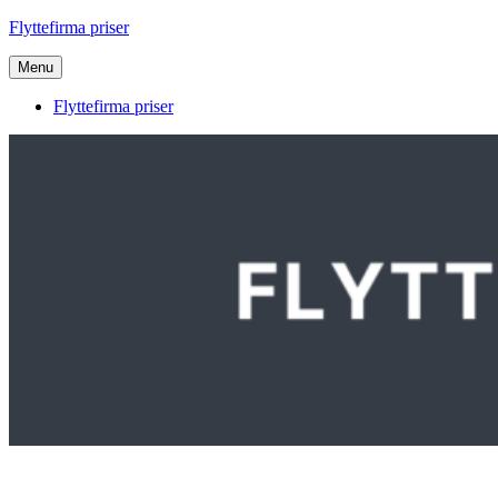
Videre
Flyttefirma priser
til
indhold
Menu
Flyttefirma priser