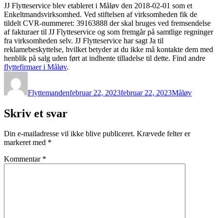
JJ Flytteservice blev etableret i Måløv den 2018-02-01 som et
Enkeltmandsvirksomhed. Ved stiftelsen af virksomheden fik de
tildelt CVR-nummeret: 39163888 der skal bruges ved fremsendelse
af fakturaer til JJ Flytteservice og som fremgår på samtlige regninger
fra virksomheden selv. JJ Flytteservice har sagt Ja til
reklamebeskyttelse, hvilket betyder at du ikke må kontakte dem med
henblik på salg uden ført at indhente tilladelse til dette. Find andre
flyttefirmaer i Måløv
.
Forfatter
Udgivet
Kategorier
Flyttemanden
februar 22, 2023
februar 22, 2023
Måløv
Skriv et svar
Din e-mailadresse vil ikke blive publiceret.
Krævede felter er
markeret med
*
Kommentar
*