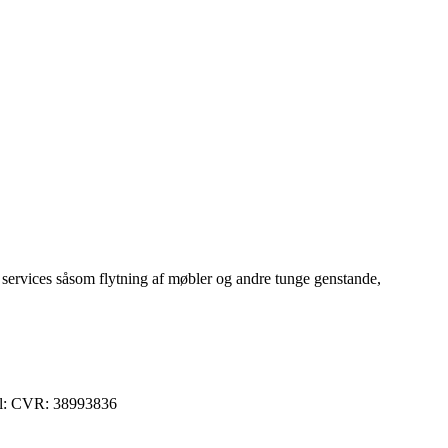
es services såsom flytning af møbler og andre tunge genstande,
ail: CVR: 38993836