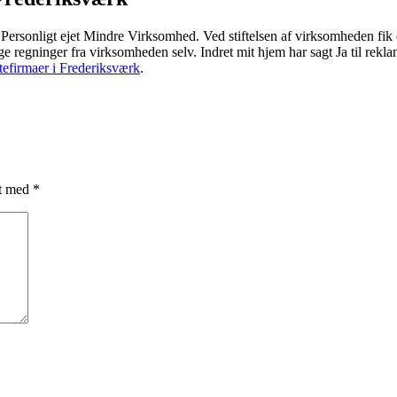
t Personligt ejet Mindre Virksomhed. Ved stiftelsen af virksomheden f
ge regninger fra virksomheden selv. Indret mit hjem har sagt Ja til rek
ttefirmaer i Frederiksværk
.
et med
*