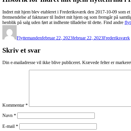
Indret mit hjem blev etableret i Frederiksværk den 2017-10-09 som e
fremsendelse af fakturaer til Indret mit hjem og som fremgår på samtli
henblik på salg uden ført at indhente tilladelse til dette. Find andre
fly
Forfatter
Udgivet
Kategorier
Flyttemanden
februar 22, 2023
februar 22, 2023
Frederiksværk
Skriv et svar
Din e-mailadresse vil ikke blive publiceret.
Krævede felter er marker
Kommentar
*
Navn
*
E-mail
*