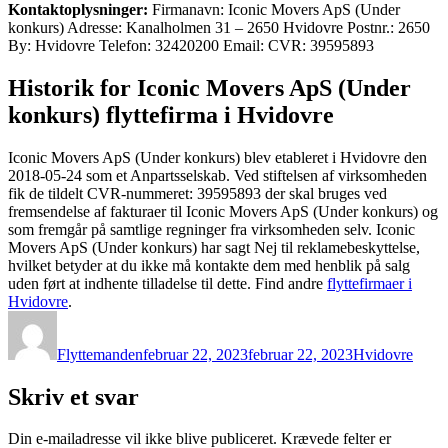
Kontaktoplysninger:
Firmanavn: Iconic Movers ApS (Under
konkurs) Adresse: Kanalholmen 31 – 2650 Hvidovre Postnr.: 2650
By: Hvidovre Telefon: 32420200 Email: CVR: 39595893
Historik for Iconic Movers ApS (Under
konkurs) flyttefirma i Hvidovre
Iconic Movers ApS (Under konkurs) blev etableret i Hvidovre den
2018-05-24 som et Anpartsselskab. Ved stiftelsen af virksomheden
fik de tildelt CVR-nummeret: 39595893 der skal bruges ved
fremsendelse af fakturaer til Iconic Movers ApS (Under konkurs) og
som fremgår på samtlige regninger fra virksomheden selv. Iconic
Movers ApS (Under konkurs) har sagt Nej til reklamebeskyttelse,
hvilket betyder at du ikke må kontakte dem med henblik på salg
uden ført at indhente tilladelse til dette. Find andre
flyttefirmaer i
Hvidovre
.
Forfatter
Udgivet
Kategorier
Flyttemanden
februar 22, 2023
februar 22, 2023
Hvidovre
Skriv et svar
Din e-mailadresse vil ikke blive publiceret.
Krævede felter er