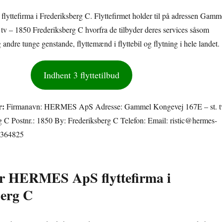
ttefirma i Frederiksberg C. Flyttefirmet holder til på adressen Gamm
tv – 1850 Frederiksberg C hvorfra de tilbyder deres services såsom
 andre tunge genstande, flyttemænd i flyttebil og flytning i hele landet.
Indhent 3 flyttetilbud
r:
Firmanavn: HERMES ApS Adresse: Gammel Kongevej 167E – st. t
 C Postnr.: 1850 By: Frederiksberg C Telefon: Email: ristic@hermes-
1364825
or HERMES ApS flyttefirma i
berg C