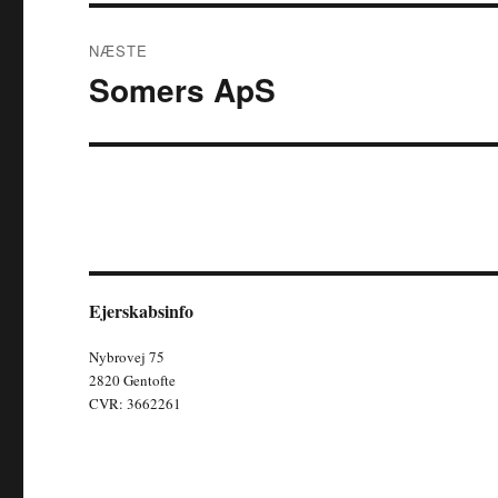
NÆSTE
Somers ApS
Næste
indlæg:
Ejerskabsinfo
Nybrovej 75
2820 Gentofte
CVR: 3662261