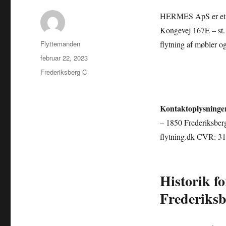
HERMES ApS er et fly
Kongevej 167E – st. 
Forfatter
Flyttemanden
flytning af møbler og
Udgivet
februar 22, 2023
Kategorier
Frederiksberg C
Kontaktoplysninge
– 1850 Frederiksberg
flytning.dk CVR: 3
Historik f
Frederiks