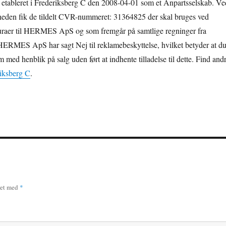
bleret i Frederiksberg C den 2008-04-01 som et Anpartsselskab. Ve
mheden fik de tildelt CVR-nummeret: 31364825 der skal bruges ved
turaer til HERMES ApS og som fremgår på samtlige regninger fra
HERMES ApS har sagt Nej til reklamebeskyttelse, hvilket betyder at d
med henblik på salg uden ført at indhente tilladelse til dette. Find and
riksberg C
.
ret med
*