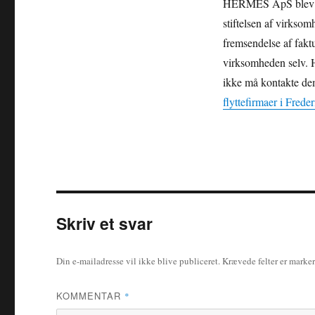
HERMES ApS blev eta
stiftelsen af virkso
fremsendelse af fak
virksomheden selv. 
ikke må kontakte dem 
flyttefirmaer i Frede
Skriv et svar
Din e-mailadresse vil ikke blive publiceret.
Krævede felter er marke
KOMMENTAR
*