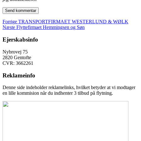
Indlægsnavigation
Forrige
Forrige
TRANSPORTFIRMAET WESTERLUND & WØLK
Næste
indlæg:
Næste
Flyttefirmaet Hemmingsen og Søn
indlæg:
Ejerskabsinfo
Nybrovej 75
2820 Gentofte
CVR: 3662261
Reklameinfo
Denne side indeholder reklamelinks, hvilket betyder at vi modtager
en lille kommision når du indhenter 3 tilbud på flytning.