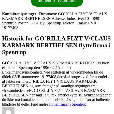
Indhent 3 flyttetilbud
Kontaktoplysninger:
Firmanavn: GO`RILLA FLYT V/CLAUS
KARMARK BERTHELSEN Adresse: Industrivej 10 – 8981
Spentrup Postnr.: 8981 By: Spentrup Telefon: Email: CVR:
19177408
Historik for GO`RILLA FLYT V/CLAUS
KARMARK BERTHELSEN flyttefirma i
Spentrup
GO`RILLA FLYT V/CLAUS KARMARK BERTHELSEN blev
etableret i Spentrup den 1996-04-15 som et
Enkeltmandsvirksomhed. Ved stiftelsen af virksomheden fik de
tildelt CVR-nummeret: 19177408 der skal bruges ved fremsendelse
af fakturaer til GO`RILLA FLYT V/CLAUS KARMARK
BERTHELSEN og som fremgår på samtlige regninger fra
virksomheden selv. GO`RILLA FLYT V/CLAUS KARMARK
BERTHELSEN har sagt Ja til reklamebeskyttelse, hvilket betyder at
du ikke må kontakte dem med henblik på salg uden ført at indhente
tilladelse til dette. Find andre
flyttefirmaer i Spentrup
.
Forfatter
Udgivet
Kategorier