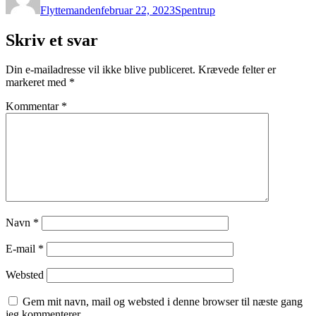
Flyttemanden
februar 22, 2023
Spentrup
Skriv et svar
Din e-mailadresse vil ikke blive publiceret.
Krævede felter er
markeret med
*
Kommentar
*
Navn
*
E-mail
*
Websted
Gem mit navn, mail og websted i denne browser til næste gang
jeg kommenterer.