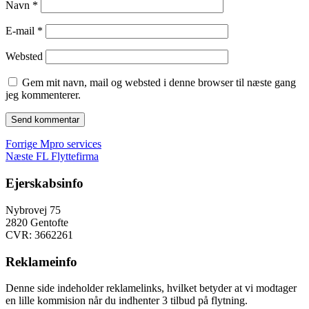
Navn
*
E-mail
*
Websted
Gem mit navn, mail og websted i denne browser til næste gang
jeg kommenterer.
Indlægsnavigation
Forrige
Forrige
Mpro services
Næste
indlæg:
Næste
FL Flyttefirma
indlæg:
Ejerskabsinfo
Nybrovej 75
2820 Gentofte
CVR: 3662261
Reklameinfo
Denne side indeholder reklamelinks, hvilket betyder at vi modtager
en lille kommision når du indhenter 3 tilbud på flytning.