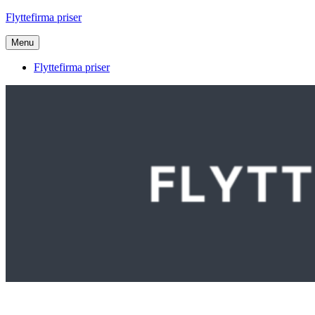
Videre
Flyttefirma priser
til
indhold
Menu
Flyttefirma priser