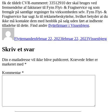
fik de tildelt CVR-nummeret: 33512910 der skal bruges ved
fremsendelse af fakturaer til Fyns Flyt- & Fragtservice og som
fremgår på samtlige regninger fra virksomheden selv. Fyns Flyt- &
Fragtservice har sagt Ja til reklamebeskyttelse, hvilket betyder at du
ikke må kontakte dem med henblik på salg uden ført at indhente
tilladelse til dette. Find andre
flyttefirmaer i Vissenbjerg
.
Forfatter
Udgivet
Kategorier
Flyttemanden
februar 22, 2023
februar 22, 2023
Vissenbjerg
Skriv et svar
Din e-mailadresse vil ikke blive publiceret.
Krævede felter er
markeret med
*
Kommentar
*