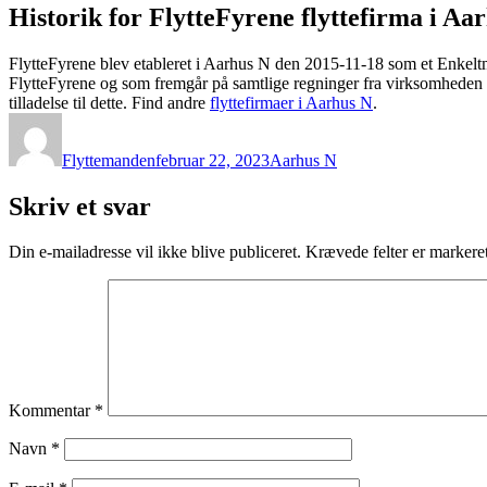
Historik for FlytteFyrene flyttefirma i Aa
FlytteFyrene blev etableret i Aarhus N den 2015-11-18 som et Enkelt
FlytteFyrene og som fremgår på samtlige regninger fra virksomheden se
tilladelse til dette. Find andre
flyttefirmaer i Aarhus N
.
Forfatter
Udgivet
Kategorier
Flyttemanden
februar 22, 2023
Aarhus N
Skriv et svar
Din e-mailadresse vil ikke blive publiceret.
Krævede felter er marker
Kommentar
*
Navn
*