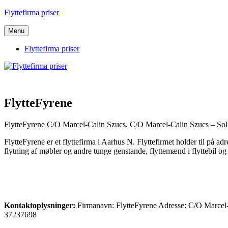
Videre
Flyttefirma priser
til
indhold
Menu
Flyttefirma priser
FlytteFyrene
FlytteFyrene C/O Marcel-Calin Szucs, C/O Marcel-Calin Szucs – Sol
FlytteFyrene er et flyttefirma i Aarhus N. Flyttefirmet holder til på
flytning af møbler og andre tunge genstande, flyttemænd i flyttebil og f
Kontaktoplysninger:
Firmanavn: FlytteFyrene Adresse: C/O Marcel-
37237698