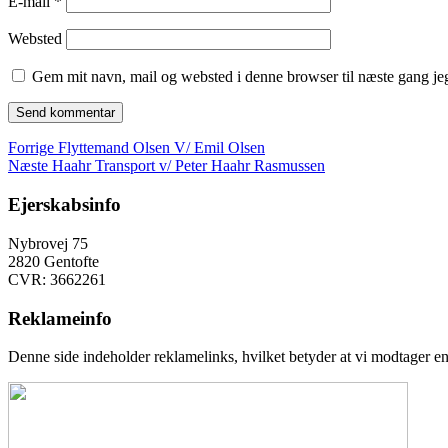
E-mail
*
Websted
Gem mit navn, mail og websted i denne browser til næste gang j
Indlægsnavigation
Forrige
Forrige
Flyttemand Olsen V/ Emil Olsen
Næste
indlæg:
Næste
Haahr Transport v/ Peter Haahr Rasmussen
indlæg:
Ejerskabsinfo
Nybrovej 75
2820 Gentofte
CVR: 3662261
Reklameinfo
Denne side indeholder reklamelinks, hvilket betyder at vi modtager en 