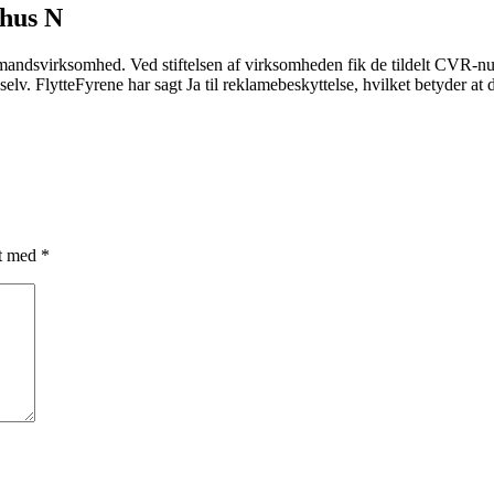
rhus N
mandsvirksomhed. Ved stiftelsen af virksomheden fik de tildelt CVR-nu
lv. FlytteFyrene har sagt Ja til reklamebeskyttelse, hvilket betyder at
et med
*