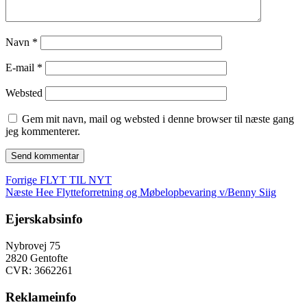
Navn
*
E-mail
*
Websted
Gem mit navn, mail og websted i denne browser til næste gang
jeg kommenterer.
Indlægsnavigation
Forrige
Forrige
FLYT TIL NYT
Næste
indlæg:
Næste
Hee Flytteforretning og Møbelopbevaring v/Benny Siig
indlæg:
Ejerskabsinfo
Nybrovej 75
2820 Gentofte
CVR: 3662261
Reklameinfo