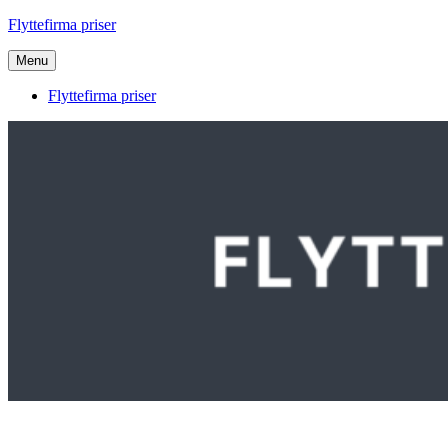
Videre
Flyttefirma priser
til
indhold
Menu
Flyttefirma priser