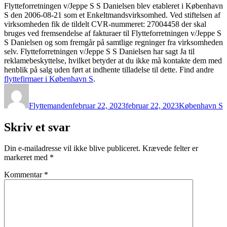
Flytteforretningen v/Jeppe S S Danielsen blev etableret i København
S den 2006-08-21 som et Enkeltmandsvirksomhed. Ved stiftelsen af
virksomheden fik de tildelt CVR-nummeret: 27004458 der skal
bruges ved fremsendelse af fakturaer til Flytteforretningen v/Jeppe S
S Danielsen og som fremgår på samtlige regninger fra virksomheden
selv. Flytteforretningen v/Jeppe S S Danielsen har sagt Ja til
reklamebeskyttelse, hvilket betyder at du ikke må kontakte dem med
henblik på salg uden ført at indhente tilladelse til dette. Find andre
flyttefirmaer i København S
.
Forfatter
Udgivet
Kategorier
Flyttemanden
februar 22, 2023
februar 22, 2023
København S
Skriv et svar
Din e-mailadresse vil ikke blive publiceret.
Krævede felter er
markeret med
*
Kommentar
*