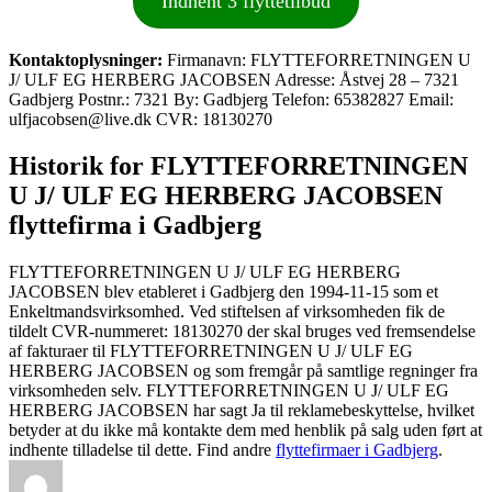
Indhent 3 flyttetilbud
Kontaktoplysninger:
Firmanavn: FLYTTEFORRETNINGEN U
J/ ULF EG HERBERG JACOBSEN Adresse: Åstvej 28 – 7321
Gadbjerg Postnr.: 7321 By: Gadbjerg Telefon: 65382827 Email:
ulfjacobsen@live.dk CVR: 18130270
Historik for FLYTTEFORRETNINGEN
U J/ ULF EG HERBERG JACOBSEN
flyttefirma i Gadbjerg
FLYTTEFORRETNINGEN U J/ ULF EG HERBERG
JACOBSEN blev etableret i Gadbjerg den 1994-11-15 som et
Enkeltmandsvirksomhed. Ved stiftelsen af virksomheden fik de
tildelt CVR-nummeret: 18130270 der skal bruges ved fremsendelse
af fakturaer til FLYTTEFORRETNINGEN U J/ ULF EG
HERBERG JACOBSEN og som fremgår på samtlige regninger fra
virksomheden selv. FLYTTEFORRETNINGEN U J/ ULF EG
HERBERG JACOBSEN har sagt Ja til reklamebeskyttelse, hvilket
betyder at du ikke må kontakte dem med henblik på salg uden ført at
indhente tilladelse til dette. Find andre
flyttefirmaer i Gadbjerg
.
Forfatter
Udgivet
Kategorier