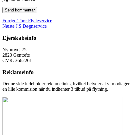
Indlægsnavigation
Forrige
Forrige
Thor Flytteservice
Næste
indlæg:
Næste
J.S Døgnservice
indlæg:
Ejerskabsinfo
Nybrovej 75
2820 Gentofte
CVR: 3662261
Reklameinfo
Denne side indeholder reklamelinks, hvilket betyder at vi modtager
en lille kommision når du indhenter 3 tilbud på flytning.