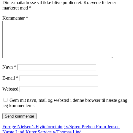
Din e-mailadresse vil ikke blive publiceret.
Krævede felter er
markeret med
*
Kommentar
*
Navn
*
E-mail
*
Websted
Gem mit navn, mail og websted i denne browser til næste gang
jeg kommenterer.
Indlægsnavigation
Forrige
Forrige
Nielsen’s Flytteforretning v/Søren Preben From Jensen
Næste
indlæg:
Næste
Lind Kurer Service v/Thomas Lind