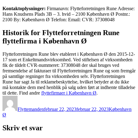
Kontaktoplysninger:
Firmanavn: Flytteforretningen Rune Adresse:
Hans Knudsens Plads 3B – 3. hvid – 2100 København Ø Postnr.:
2100 By: København Ø Telefon: Email: CVR: 37308048
Historik for Flytteforretningen Rune
flyttefirma i København Ø
Flytteforretningen Rune blev etableret i København Ø den 2015-12-
17 som et Enkeltmandsvirksomhed. Ved stiftelsen af virksomheden
fik de tildelt CVR-nummeret: 37308048 der skal bruges ved
fremsendelse af fakturaer til Flytteforretningen Rune og som fremgår
på samtlige regninger fra virksomheden selv. Flytteforretningen
Rune har sagt Ja til reklamebeskyttelse, hvilket betyder at du ikke
må kontakte dem med henblik på salg uden ført at indhente tilladelse
til dette. Find andre
flyttefirmaer i København Ø
.
Forfatter
Udgivet
Kategorier
Flyttemanden
februar 22, 2023
februar 22, 2023
København
Ø
Skriv et svar