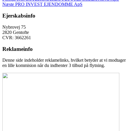
Indlægsnavigation
Næste
indlæg:
Næste
PRO INVEST EJENDOMME ApS
indlæg:
Ejerskabsinfo
Nybrovej 75
2820 Gentofte
CVR: 3662261
Reklameinfo
Denne side indeholder reklamelinks, hvilket betyder at vi modtager
en lille kommision når du indhenter 3 tilbud på flytning.