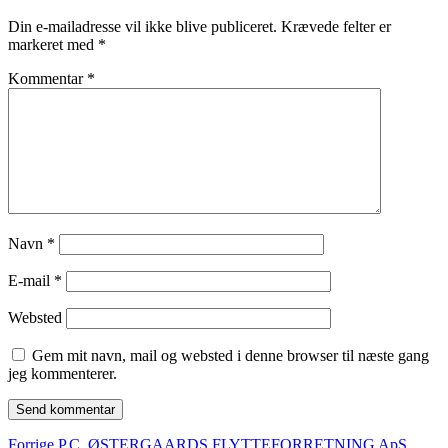
Din e-mailadresse vil ikke blive publiceret.
Krævede felter er
markeret med
*
Kommentar
*
Navn
*
E-mail
*
Websted
Gem mit navn, mail og websted i denne browser til næste gang
jeg kommenterer.
Forrige
Forrige
P.C. ØSTERGAARDS FLYTTEFORRETNING ApS