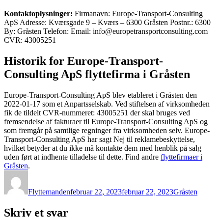
Kontaktoplysninger:
Firmanavn: Europe-Transport-Consulting
ApS Adresse: Kværsgade 9 – Kværs – 6300 Gråsten Postnr.: 6300
By: Gråsten Telefon: Email: info@europetransportconsulting.com
CVR: 43005251
Historik for Europe-Transport-
Consulting ApS flyttefirma i Gråsten
Europe-Transport-Consulting ApS blev etableret i Gråsten den
2022-01-17 som et Anpartsselskab. Ved stiftelsen af virksomheden
fik de tildelt CVR-nummeret: 43005251 der skal bruges ved
fremsendelse af fakturaer til Europe-Transport-Consulting ApS og
som fremgår på samtlige regninger fra virksomheden selv. Europe-
Transport-Consulting ApS har sagt Nej til reklamebeskyttelse,
hvilket betyder at du ikke må kontakte dem med henblik på salg
uden ført at indhente tilladelse til dette. Find andre
flyttefirmaer i
Gråsten
.
Forfatter
Udgivet
Kategorier
Flyttemanden
februar 22, 2023
februar 22, 2023
Gråsten
Skriv et svar