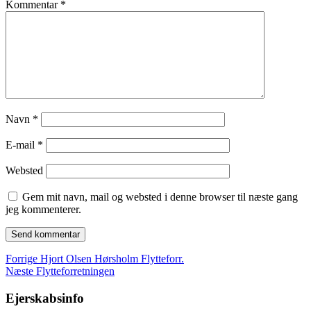
Kommentar
*
Navn
*
E-mail
*
Websted
Gem mit navn, mail og websted i denne browser til næste gang
jeg kommenterer.
Indlægsnavigation
Forrige
Forrige
Hjort Olsen Hørsholm Flytteforr.
Næste
indlæg:
Næste
Flytteforretningen
indlæg:
Ejerskabsinfo