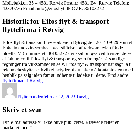
Møllebakken 35 – 4581 Rørvig Postnr.: 4581 By: Rørvig Telefon:
42370736 Email: info@eifosflyt.dk CVR: 36103272
Historik for Eifos flyt & transport
flyttefirma i Rørvig
Eifos flyt & transport blev etableret i Rørvig den 2014-09-29 som et
Enkeltmandsvirksomhed. Ved stiftelsen af virksomheden fik de
tildelt CVR-nummeret: 36103272 der skal bruges ved fremsendelse
af fakturaer til Eifos flyt & transport og som fremgår på samtlige
regninger fra virksomheden selv. Eifos flyt & transport har sagt Ja til
reklamebeskyttelse, hvilket betyder at du ikke må kontakte dem med
henblik på salg uden ført at indhente tilladelse til dette. Find andre
flyttefirmaer i Rørvig
.
Forfatter
Udgivet
Kategorier
Flyttemanden
februar 22, 2023
Rørvig
Skriv et svar
Din e-mailadresse vil ikke blive publiceret.
Krævede felter er
markeret med
*