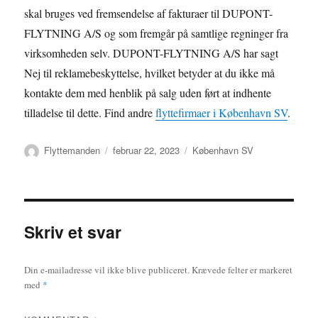
skal bruges ved fremsendelse af fakturaer til DUPONT-
FLYTNING A/S og som fremgår på samtlige regninger fra
virksomheden selv. DUPONT-FLYTNING A/S har sagt
Nej til reklamebeskyttelse, hvilket betyder at du ikke må
kontakte dem med henblik på salg uden ført at indhente
tilladelse til dette. Find andre
flyttefirmaer i København SV
.
Forfatter
Udgivet
Kategorier
Flyttemanden
februar 22, 2023
København SV
Skriv et svar
Din e-mailadresse vil ikke blive publiceret.
Krævede felter er markeret
med
*