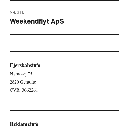
NÆSTE
Weekendflyt ApS
Næste
indlæg:
Ejerskabsinfo
Nybrovej 75
2820 Gentofte
CVR: 3662261
Reklameinfo