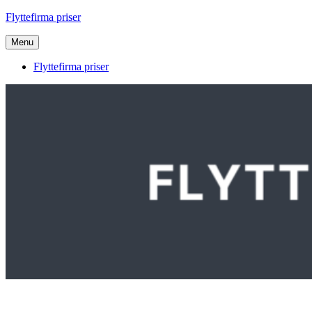
Videre
Flyttefirma priser
til
indhold
Menu
Flyttefirma priser