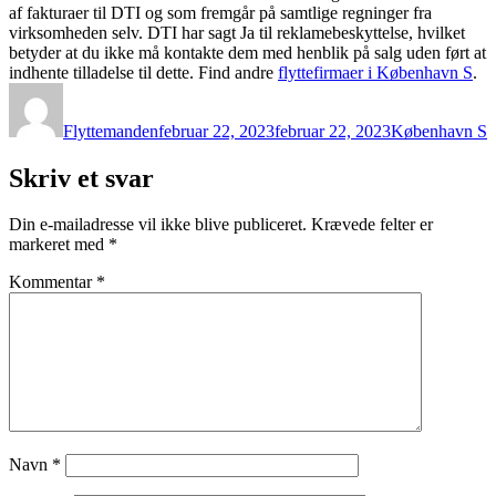
af fakturaer til DTI og som fremgår på samtlige regninger fra
virksomheden selv. DTI har sagt Ja til reklamebeskyttelse, hvilket
betyder at du ikke må kontakte dem med henblik på salg uden ført at
indhente tilladelse til dette. Find andre
flyttefirmaer i København S
.
Forfatter
Udgivet
Kategorier
Flyttemanden
februar 22, 2023
februar 22, 2023
København S
Skriv et svar
Din e-mailadresse vil ikke blive publiceret.
Krævede felter er
markeret med
*
Kommentar
*
Navn
*