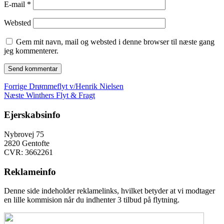
E-mail
*
Websted
Gem mit navn, mail og websted i denne browser til næste gang
jeg kommenterer.
Indlægsnavigation
Forrige
Forrige
Drømmeflyt v/Henrik Nielsen
Næste
indlæg:
Næste
Winthers Flyt & Fragt
indlæg:
Ejerskabsinfo
Nybrovej 75
2820 Gentofte
CVR: 3662261
Reklameinfo
Denne side indeholder reklamelinks, hvilket betyder at vi modtager
en lille kommision når du indhenter 3 tilbud på flytning.