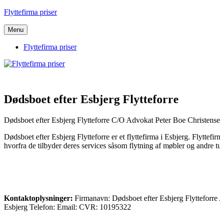
Videre
Flyttefirma priser
til
indhold
Menu
Flyttefirma priser
Dødsboet efter Esbjerg Flytteforre
Dødsboet efter Esbjerg Flytteforre C/O Advokat Peter Boe Christen
Dødsboet efter Esbjerg Flytteforre er et flyttefirma i Esbjerg. Flyt
hvorfra de tilbyder deres services såsom flytning af møbler og andre tu
Kontaktoplysninger:
Firmanavn: Dødsboet efter Esbjerg Flytteforr
Esbjerg Telefon: Email: CVR: 10195322