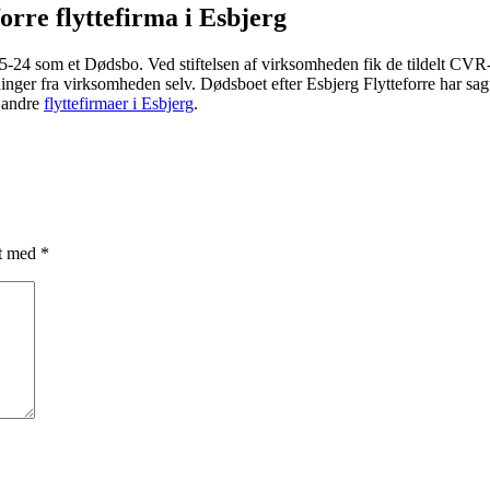
orre flyttefirma i Esbjerg
-05-24 som et Dødsbo. Ved stiftelsen af virksomheden fik de tildelt C
inger fra virksomheden selv. Dødsboet efter Esbjerg Flytteforre har sagt
d andre
flyttefirmaer i Esbjerg
.
et med
*