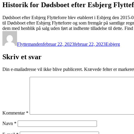
Historik for Dødsboet efter Esbjerg Flyttef
Dødsboet efter Esbjerg Flytteforre blev etableret i Esbjerg den 2015
til Dødsboet efter Esbjerg Flytteforre og som fremgår på samtlige regn
dem med henblik på salg uden ført at indhente tilladelse til dette. Fin
Forfatter
Udgivet
Kategorier
Flyttemanden
februar 22, 2023
februar 22, 2023
Esbjerg
Skriv et svar
Din e-mailadresse vil ikke blive publiceret.
Krævede felter er marker
Kommentar
*
Navn
*