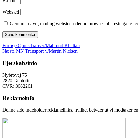
E-mail
*
Websted
Gem mit navn, mail og websted i denne browser til næste gang j
Indlægsnavigation
Forrige
Forrige
QuickTrans v/Mahmod Khattab
Næste
indlæg:
Næste
MN Transport v/Martin Nielsen
indlæg:
Ejerskabsinfo
Nybrovej 75
2820 Gentofte
CVR: 3662261
Reklameinfo
Denne side indeholder reklamelinks, hvilket betyder at vi modtager en 