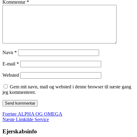
Kommentar
*
Navn
*
E-mail
*
Websted
Gem mit navn, mail og websted i denne browser til næste gang
jeg kommenterer.
Indlægsnavigation
Forrige
Forrige
ALPHA OG OMEGA
Næste
indlæg:
Næste
Limkilde Service
indlæg:
Ejerskabsinfo