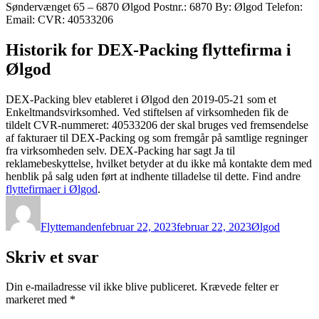
Søndervænget 65 – 6870 Ølgod Postnr.: 6870 By: Ølgod Telefon:
Email: CVR: 40533206
Historik for DEX-Packing flyttefirma i
Ølgod
DEX-Packing blev etableret i Ølgod den 2019-05-21 som et
Enkeltmandsvirksomhed. Ved stiftelsen af virksomheden fik de
tildelt CVR-nummeret: 40533206 der skal bruges ved fremsendelse
af fakturaer til DEX-Packing og som fremgår på samtlige regninger
fra virksomheden selv. DEX-Packing har sagt Ja til
reklamebeskyttelse, hvilket betyder at du ikke må kontakte dem med
henblik på salg uden ført at indhente tilladelse til dette. Find andre
flyttefirmaer i Ølgod
.
Forfatter
Udgivet
Kategorier
Flyttemanden
februar 22, 2023
februar 22, 2023
Ølgod
Skriv et svar
Din e-mailadresse vil ikke blive publiceret.
Krævede felter er
markeret med
*