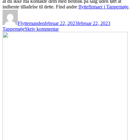
at du ikke må kontakte dem med henblik på salg uden ført at
indhente tilladelse til dette. Find andre
flyttefirmaer i Tappernøje
.
Forfatter
Udgivet
Kategorier
Flyttemanden
februar 22, 2023
februar 22, 2023
til
Tappernøje
Skriv kommentar
CONTINENTAL
REMOVAL
V/FRANK
EDVARDSEN