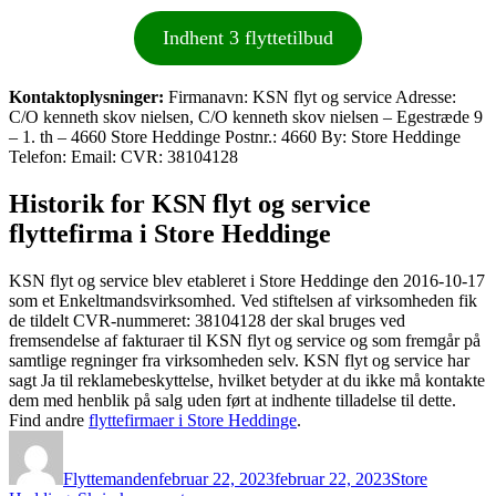
Indhent 3 flyttetilbud
Kontaktoplysninger:
Firmanavn: KSN flyt og service Adresse:
C/O kenneth skov nielsen, C/O kenneth skov nielsen – Egestræde 9
– 1. th – 4660 Store Heddinge Postnr.: 4660 By: Store Heddinge
Telefon: Email: CVR: 38104128
Historik for KSN flyt og service
flyttefirma i Store Heddinge
KSN flyt og service blev etableret i Store Heddinge den 2016-10-17
som et Enkeltmandsvirksomhed. Ved stiftelsen af virksomheden fik
de tildelt CVR-nummeret: 38104128 der skal bruges ved
fremsendelse af fakturaer til KSN flyt og service og som fremgår på
samtlige regninger fra virksomheden selv. KSN flyt og service har
sagt Ja til reklamebeskyttelse, hvilket betyder at du ikke må kontakte
dem med henblik på salg uden ført at indhente tilladelse til dette.
Find andre
flyttefirmaer i Store Heddinge
.
Forfatter
Udgivet
Kategorier
Flyttemanden
februar 22, 2023
februar 22, 2023
Store