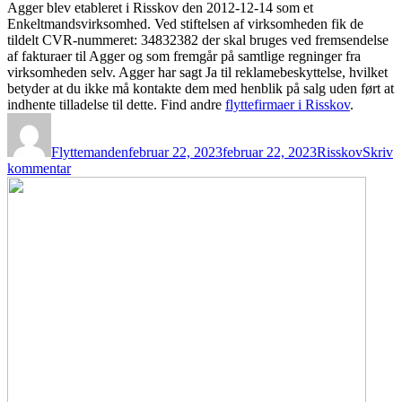
Agger blev etableret i Risskov den 2012-12-14 som et
Enkeltmandsvirksomhed. Ved stiftelsen af virksomheden fik de
tildelt CVR-nummeret: 34832382 der skal bruges ved fremsendelse
af fakturaer til Agger og som fremgår på samtlige regninger fra
virksomheden selv. Agger har sagt Ja til reklamebeskyttelse, hvilket
betyder at du ikke må kontakte dem med henblik på salg uden ført at
indhente tilladelse til dette. Find andre
flyttefirmaer i Risskov
.
Forfatter
Udgivet
Kategorier
Flyttemanden
februar 22, 2023
februar 22, 2023
Risskov
Skriv
til
kommentar
Agger