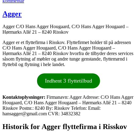
til
kommentar
Herdorf
Flytteforretning
Agger
Agger C/O Hans Agger Hougaard, C/O Hans Agger Hougaard –
Hørmarks Allé 21 – 8240 Risskov
Agger er et flyttefirma i Risskov. Flyttefirmet holder til på adressen
C/O Hans Agger Hougaard, C/O Hans Agger Hougaard –
Hørmarks Allé 21 – 8240 Risskov hvorfra de tilbyder deres services
såsom flytning af møbler og andre tunge genstande, flyttemænd i
flyttebil og flytning i hele landet.
Indhent 3 flyttetilbud
Kontaktoplysninger:
Firmanavn: Agger Adresse: C/O Hans Agger
Hougaard, C/O Hans Agger Hougaard – Hørmarks Allé 21 – 8240
Risskov Postnr.: 8240 By: Risskov Telefon: Email:
hansagger@gmail.com CVR: 34832382
Historik for Agger flyttefirma i Risskov