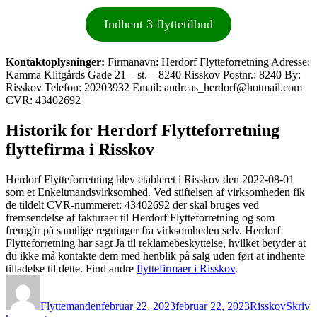
Indhent 3 flyttetilbud
Kontaktoplysninger:
Firmanavn: Herdorf Flytteforretning Adresse:
Kamma Klitgårds Gade 21 – st. – 8240 Risskov Postnr.: 8240 By:
Risskov Telefon: 20203932 Email: andreas_herdorf@hotmail.com
CVR: 43402692
Historik for Herdorf Flytteforretning
flyttefirma i Risskov
Herdorf Flytteforretning blev etableret i Risskov den 2022-08-01
som et Enkeltmandsvirksomhed. Ved stiftelsen af virksomheden fik
de tildelt CVR-nummeret: 43402692 der skal bruges ved
fremsendelse af fakturaer til Herdorf Flytteforretning og som
fremgår på samtlige regninger fra virksomheden selv. Herdorf
Flytteforretning har sagt Ja til reklamebeskyttelse, hvilket betyder at
du ikke må kontakte dem med henblik på salg uden ført at indhente
tilladelse til dette. Find andre
flyttefirmaer i Risskov
.
Forfatter
Udgivet
Kategorier
Flyttemanden
februar 22, 2023
februar 22, 2023
Risskov
Skriv