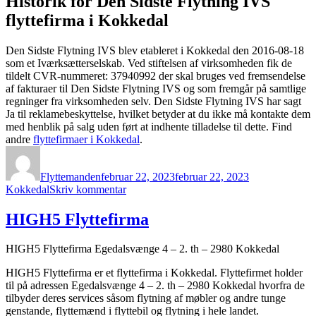
Historik for Den Sidste Flytning IVS
flyttefirma i Kokkedal
Den Sidste Flytning IVS blev etableret i Kokkedal den 2016-08-18
som et Iværksætterselskab. Ved stiftelsen af virksomheden fik de
tildelt CVR-nummeret: 37940992 der skal bruges ved fremsendelse
af fakturaer til Den Sidste Flytning IVS og som fremgår på samtlige
regninger fra virksomheden selv. Den Sidste Flytning IVS har sagt
Ja til reklamebeskyttelse, hvilket betyder at du ikke må kontakte dem
med henblik på salg uden ført at indhente tilladelse til dette. Find
andre
flyttefirmaer i Kokkedal
.
Forfatter
Udgivet
Kategorier
Flyttemanden
februar 22, 2023
februar 22, 2023
til
Kokkedal
Skriv kommentar
Den
Sidste
HIGH5 Flyttefirma
Flytning
IVS
HIGH5 Flyttefirma Egedalsvænge 4 – 2. th – 2980 Kokkedal
HIGH5 Flyttefirma er et flyttefirma i Kokkedal. Flyttefirmet holder
til på adressen Egedalsvænge 4 – 2. th – 2980 Kokkedal hvorfra de
tilbyder deres services såsom flytning af møbler og andre tunge
genstande, flyttemænd i flyttebil og flytning i hele landet.