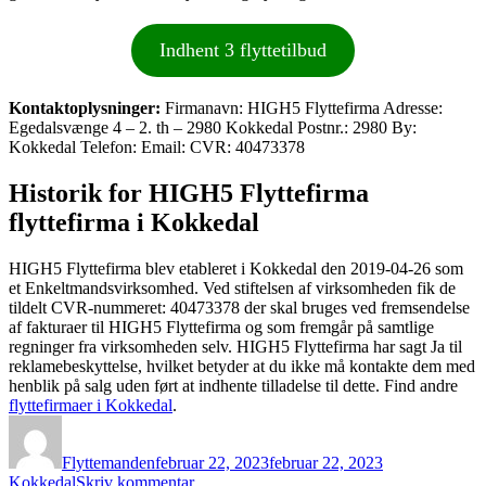
Indhent 3 flyttetilbud
Kontaktoplysninger:
Firmanavn: HIGH5 Flyttefirma Adresse:
Egedalsvænge 4 – 2. th – 2980 Kokkedal Postnr.: 2980 By:
Kokkedal Telefon: Email: CVR: 40473378
Historik for HIGH5 Flyttefirma
flyttefirma i Kokkedal
HIGH5 Flyttefirma blev etableret i Kokkedal den 2019-04-26 som
et Enkeltmandsvirksomhed. Ved stiftelsen af virksomheden fik de
tildelt CVR-nummeret: 40473378 der skal bruges ved fremsendelse
af fakturaer til HIGH5 Flyttefirma og som fremgår på samtlige
regninger fra virksomheden selv. HIGH5 Flyttefirma har sagt Ja til
reklamebeskyttelse, hvilket betyder at du ikke må kontakte dem med
henblik på salg uden ført at indhente tilladelse til dette. Find andre
flyttefirmaer i Kokkedal
.
Forfatter
Udgivet
Kategorier
Flyttemanden
februar 22, 2023
februar 22, 2023
til
Kokkedal
Skriv kommentar