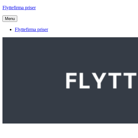
Videre
Flyttefirma priser
til
indhold
Menu
Flyttefirma priser