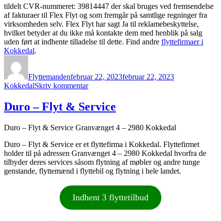
tildelt CVR-nummeret: 39814447 der skal bruges ved fremsendelse
af fakturaer til Flex Flyt og som fremgår på samtlige regninger fra
virksomheden selv. Flex Flyt har sagt Ja til reklamebeskyttelse,
hvilket betyder at du ikke må kontakte dem med henblik på salg
uden ført at indhente tilladelse til dette. Find andre
flyttefirmaer i
Kokkedal
.
Forfatter
Udgivet
Kategorier
Flyttemanden
februar 22, 2023
februar 22, 2023
til
Kokkedal
Skriv kommentar
Flex
Flyt
Duro – Flyt & Service
Duro – Flyt & Service Granvænget 4 – 2980 Kokkedal
Duro – Flyt & Service er et flyttefirma i Kokkedal. Flyttefirmet
holder til på adressen Granvænget 4 – 2980 Kokkedal hvorfra de
tilbyder deres services såsom flytning af møbler og andre tunge
genstande, flyttemænd i flyttebil og flytning i hele landet.
Indhent 3 flyttetilbud