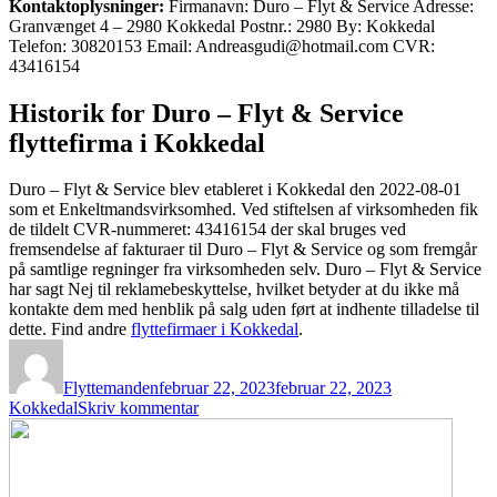
Kontaktoplysninger:
Firmanavn: Duro – Flyt & Service Adresse:
Granvænget 4 – 2980 Kokkedal Postnr.: 2980 By: Kokkedal
Telefon: 30820153 Email: Andreasgudi@hotmail.com CVR:
43416154
Historik for Duro – Flyt & Service
flyttefirma i Kokkedal
Duro – Flyt & Service blev etableret i Kokkedal den 2022-08-01
som et Enkeltmandsvirksomhed. Ved stiftelsen af virksomheden fik
de tildelt CVR-nummeret: 43416154 der skal bruges ved
fremsendelse af fakturaer til Duro – Flyt & Service og som fremgår
på samtlige regninger fra virksomheden selv. Duro – Flyt & Service
har sagt Nej til reklamebeskyttelse, hvilket betyder at du ikke må
kontakte dem med henblik på salg uden ført at indhente tilladelse til
dette. Find andre
flyttefirmaer i Kokkedal
.
Forfatter
Udgivet
Kategorier
Flyttemanden
februar 22, 2023
februar 22, 2023
til
Kokkedal
Skriv kommentar
Duro
–
Flyt
&