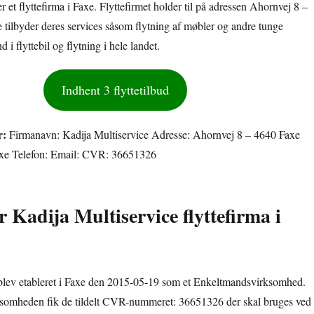
r et flyttefirma i Faxe. Flyttefirmet holder til på adressen Ahornvej 8 –
 tilbyder deres services såsom flytning af møbler og andre tunge
 i flyttebil og flytning i hele landet.
Indhent 3 flyttetilbud
r:
Firmanavn: Kadija Multiservice Adresse: Ahornvej 8 – 4640 Faxe
axe Telefon: Email: CVR: 36651326
r Kadija Multiservice flyttefirma i
 blev etableret i Faxe den 2015-05-19 som et Enkeltmandsvirksomhed.
rksomheden fik de tildelt CVR-nummeret: 36651326 der skal bruges ved