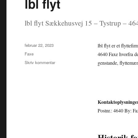
lbl flyt
lbl flyt Sækkehusvej 15 – Tystrup – 46
Udgivet
februar 22, 2023
lbl flyt er et flytte
Kategorier
Faxe
4640 Faxe hvorfra de
til
Skriv kommentar
genstande, flyttemænd
lbl
flyt
Kontaktoplysninge
Postnr.: 4640 By: F
Historik for