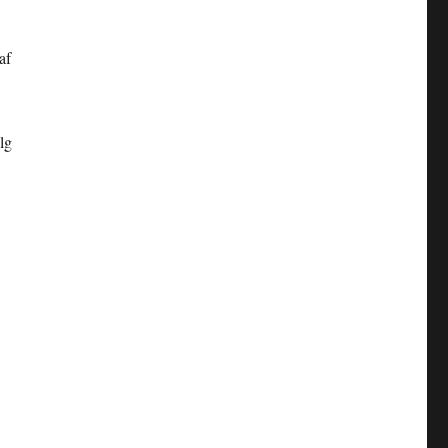
af
lg