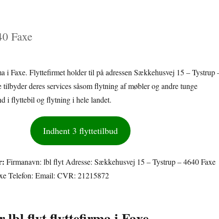
40 Faxe
firma i Faxe. Flyttefirmet holder til på adressen Sækkehusvej 15 – Tystrup 
 tilbyder deres services såsom flytning af møbler og andre tunge
 i flyttebil og flytning i hele landet.
Indhent 3 flyttetilbud
r:
Firmanavn: lbl flyt Adresse: Sækkehusvej 15 – Tystrup – 4640 Faxe
axe Telefon: Email: CVR: 21215872
 lbl flyt flyttefirma i Faxe