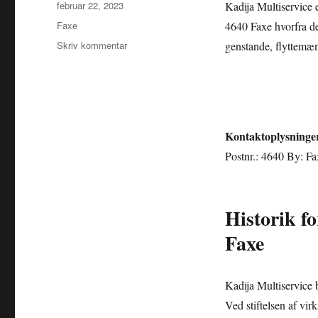
Udgivet
februar 22, 2023
Kadija Multiservice e
Kategorier
Faxe
4640 Faxe hvorfra de
til
Skriv kommentar
genstande, flyttemænd
Kadija
Multiservice
Kontaktoplysninge
Postnr.: 4640 By: F
Historik fo
Faxe
Kadija Multiservice
Ved stiftelsen af vi