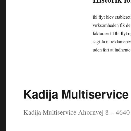
lbl flyt blev etable
virksomheden fik de
fakturaer til lbl fly
sagt Ja til reklameb
uden ført at indhente 
Kadija Multiservice
Kadija Multiservice Ahornvej 8 – 4640