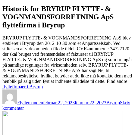
Historik for BRYRUP FLYTTE- &
VOGNMANDSFORRETNING ApS
flyttefirma i Bryrup
BRYRUP FLYTTE- & VOGNMANDSFORRETNING ApS blev
etableret i Bryrup den 2012-10-30 som et Anpartsselskab. Ved
stiftelsen af virksomheden fik de tildelt CVR-nummeret: 34727120
der skal bruges ved fremsendelse af fakturaer til BRYRUP
FLYTTE- & VOGNMANDSFORRETNING ApS og som fremgår
på samtlige regninger fra virksomheden selv. BRYRUP FLYTTE-
& VOGNMANDSFORRETNING ApS har sagt Nej til
reklamebeskyttelse, hvilket betyder at du ikke må kontakte dem med
henblik på salg uden ført at indhente tilladelse til dette. Find andre
flyttefirmaer i Bryrup
.
Forfatter
Udgivet
Kategorier
Flyttemanden
februar 22, 2023
februar 22, 2023
Bryrup
Skriv
til
kommentar
BRYRUP
FLYTTE-
&
VOGNMANDSFORRETNING
ApS