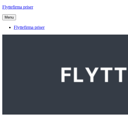
Videre
Flyttefirma priser
til
indhold
Menu
Flyttefirma priser