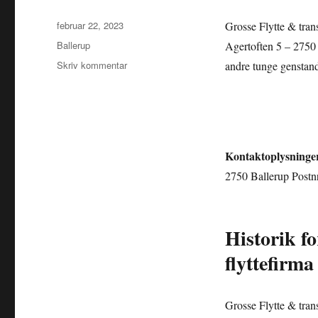
Udgivet
februar 22, 2023
Grosse Flytte & trans
Kategorier
Ballerup
Agertoften 5 – 2750 
til
Skriv kommentar
andre tunge genstande
Grosse
Flytte
&
transportfirma
Kontaktoplysninge
2750 Ballerup Postn
Historik f
flyttefirma
Grosse Flytte & tran