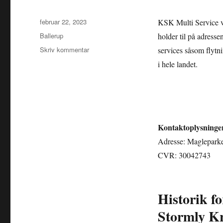
Udgivet
februar 22, 2023
KSK Multi Service v/
Kategorier
Ballerup
holder til på adresse
til
Skriv kommentar
services såsom flytn
KSK
i hele landet.
Multi
Service
v/Kenneth
Stormly
Kristiansen
Kontaktoplysninge
Adresse: Magleparken
CVR: 30042743
Historik f
Stormly Kri