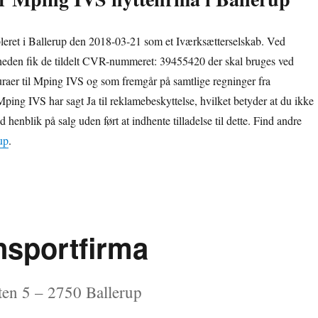
leret i Ballerup den 2018-03-21 som et Iværksætterselskab. Ved
mheden fik de tildelt CVR-nummeret: 39455420 der skal bruges ved
uraer til Mping IVS og som fremgår på samtlige regninger fra
ping IVS har sagt Ja til reklamebeskyttelse, hvilket betyder at du ikke
enblik på salg uden ført at indhente tilladelse til dette. Find andre
up
.
nsportfirma
ten 5 – 2750 Ballerup