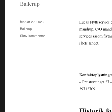
Ballerup
Udgivet
februar 22, 2023
Lucas Flytteservice e
Kategorier
Ballerup
mandrup, C/O mandru
til
Skriv kommentar
services såsom flytn
Lucas
i hele landet.
Flytteservice
Kontaktoplysninge
– Præstevænget 27 –
39712709
Historik fo