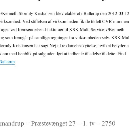
/Kenneth Stormly Kristiansen blev etableret i Ballerup den 2012-03-1
irksomhed. Ved stiftelsen af virksomheden fik de tildelt CVR-nummere
uges ved fremsendelse af fakturaer til KSK Multi Service v/Kenneth
 og som fremgår på samtlige regninger fra virksomheden selv. KSK Mul
ormly Kristiansen har sagt Nej til reklamebeskyttelse, hvilket betyder a
em med henblik på salg uden ført at indhente tilladelse til dette. Find
 Ballerup
.
e
 mandrup – Præstevænget 27 – 1. tv – 2750