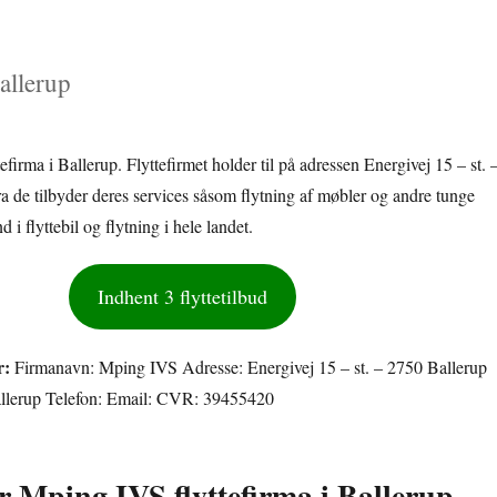
allerup
efirma i Ballerup. Flyttefirmet holder til på adressen Energivej 15 – st. 
a de tilbyder deres services såsom flytning af møbler og andre tunge
 i flyttebil og flytning i hele landet.
Indhent 3 flyttetilbud
r:
Firmanavn: Mping IVS Adresse: Energivej 15 – st. – 2750 Ballerup
allerup Telefon: Email: CVR: 39455420
or Mping IVS flyttefirma i Ballerup