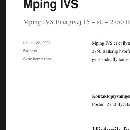
Mping IVS
Mping IVS Energivej 15 – st. – 2750 B
Udgivet
februar 22, 2023
Mping IVS er et flytt
Kategorier
Ballerup
2750 Ballerup hvorfr
til
Skriv kommentar
genstande, flyttemænd
Mping
IVS
Kontaktoplysninge
Postnr.: 2750 By: B
Historik f